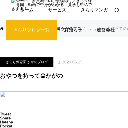
ホーム
サービス
きらりマンガ
ブログ
きらり保育園 かがのブログ
おやつを持って🍘
きらりブログ一覧
お知らせ
運営会社
2020.06.15
きらり保育園 かがのブログ
おやつを持って🍘かがの
Tweet
Share
Hatena
Pocket