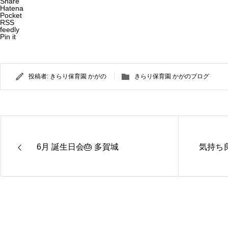
Share
Hatena
Pocket
RSS
feedly
Pin it
投稿者:
きらり保育園 かがの
きらり保育園 かがのブログ
6月 誕生日会🎂 多賀城
気持ち
きらり保
きらり保
育園さぬ
育園かが