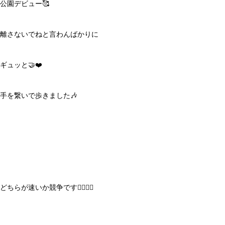
公園デビュー🥰
離さないでねと言わんばかりに
ギュッと🤝❤️
手を繋いで歩きました🎶
どちらが速いか競争です🏃‍♂️🏃‍♀️