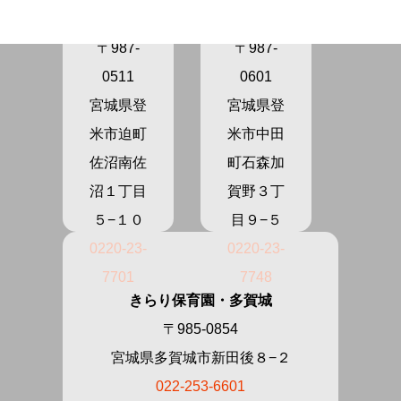
ま
の
〒987-
〒987-
0511
0601
宮城県登
宮城県登
米市迫町
米市中田
佐沼南佐
町石森加
沼１丁目
賀野３丁
５−１０
目９−５
0220-23-
0220-23-
7701
7748
きらり保育園・多賀城
〒985-0854
宮城県多賀城市新田後８−２
022-253-6601