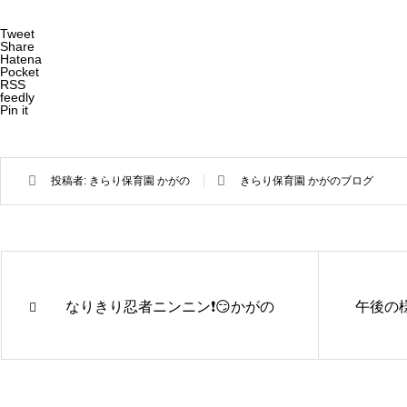
Tweet
Share
Hatena
Pocket
RSS
feedly
Pin it
投稿者:
きらり保育園 かがの
きらり保育園 かがのブログ
なりきり忍者ニンニン❗️😏かがの
午後の