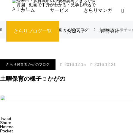
ホーム
サービス
きらりマンガ
ブログ
きらり保育園 かがのブログ
土曜保育の様子☺️
きらりブログ一覧
お知らせ
運営会社
2016.12.21
2016.12.15
きらり保育園 かがのブログ
土曜保育の様子☺️かがの
Tweet
Share
Hatena
Pocket