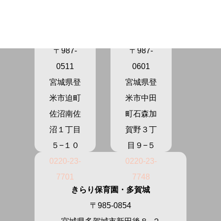
きらり保
きらり保
育園さぬ
育園かが
ま
の
〒987-
〒987-
0511
0601
宮城県登
宮城県登
米市迫町
米市中田
佐沼南佐
町石森加
沼１丁目
賀野３丁
５−１０
目９−５
0220-23-
0220-23-
7701
7748
きらり保育園・多賀城
〒985-0854