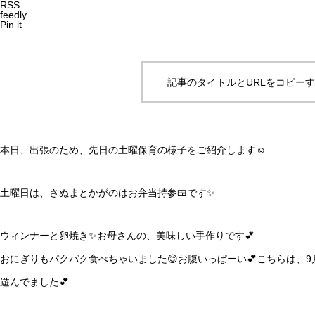
RSS
feedly
Pin it
記事のタイトルとURLをコピー
本日、出張のため、先日の土曜保育の様子をご紹介します☺️
土曜日は、さぬまとかがのはお弁当持参🍱です✨
ウィンナーと卵焼き✨お母さんの、美味しい手作りです💕
おにぎりもパクパク食べちゃいました😊お腹いっぱーい💕
こちらは、9
遊んでました💕