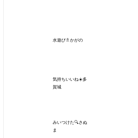
水遊び🚿かがの
気持ちいいね☀️多
賀城
みいつけた🔍さぬ
ま