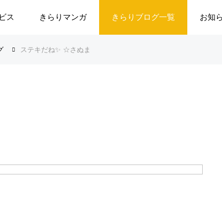
ビス
きらりマンガ
きらりブログ一覧
お知
グ
ステキだね✨ ☆さぬま