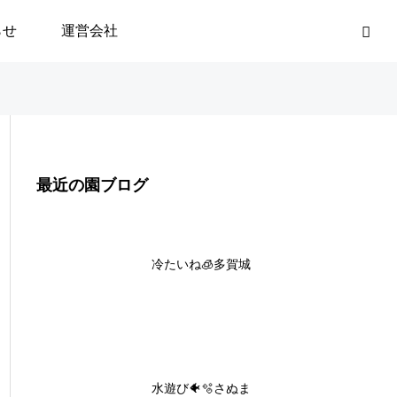
らせ
運営会社
最近の園ブログ
冷たいね🧊多賀城
水遊び🐠🫧さぬま