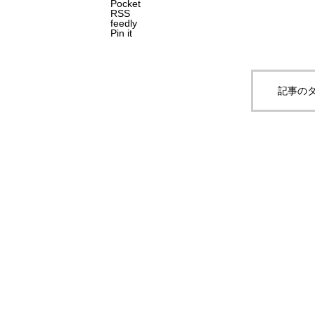
Pocket
RSS
feedly
Pin it
記事のタ