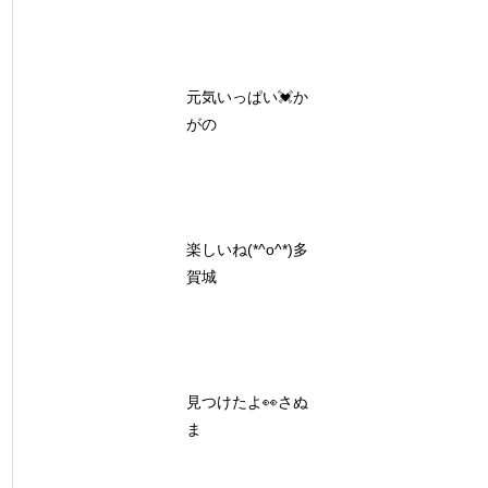
元気いっぱい💓か
がの
楽しいね(*^o^*)多
賀城
見つけたよ👀さぬ
ま