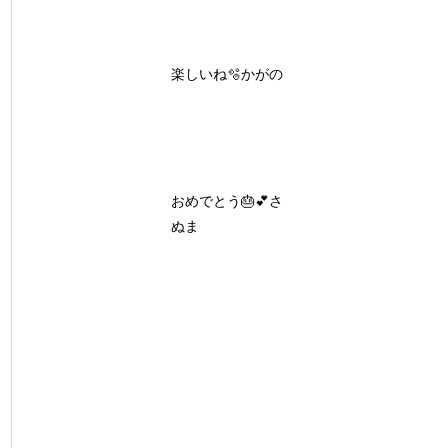
楽しいね🫧かがの
おめでとう🎂💕さ
ぬま