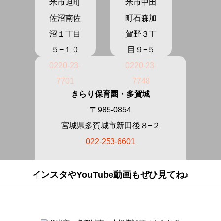
米市迫町
米市中田
佐沼南佐
町石森加
沼１丁目
賀野３丁
５−１０
目９−５
0220-23-
0220-23-
7701
7748
きらり保育園・多賀城
〒985-0854
宮城県多賀城市新田後８−２
022-253-6601
インスタやYouTube動画もぜひ見てね♪