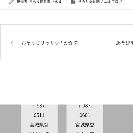
投稿者:
きらり保育園 さぬま
きらり保育園 さぬまブログ
おそうじサッサッ！かがの
あそび
きらり保
きらり保
育園さぬ
育園かが
ま
の
〒987-
〒987-
0511
0601
宮城県登
宮城県登