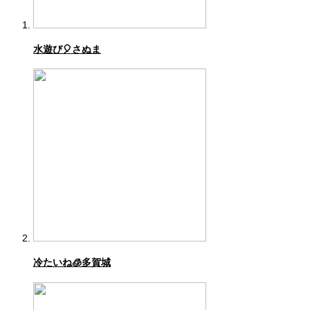
水遊び🎈さぬま
冷たいね🧊多賀城