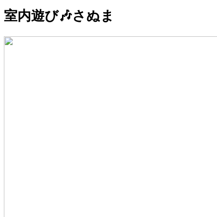
室内遊び🎶さぬま