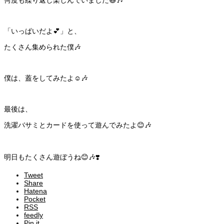
何度も繰り返し楽しんでいました😆🎶
「いっぱいだよ💕」と、
たくさん集められた僕🎶
僕は、蓋をしてみたよ☺️🎶
最後は、
洗濯バサミとカードを使って遊んでみたよ😊🎶
明日もたくさん遊ぼうね😊🎶❣️
Tweet
Share
Hatena
Pocket
RSS
feedly
Pin it