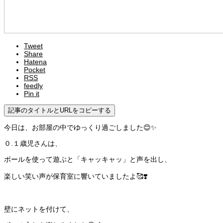
Tweet
Share
Hatena
Pocket
RSS
feedly
Pin it
記事のタイトルとURLをコピーする
今日は、お部屋の中でゆっくり過ごしました😊✨
０.１歳児さんは、
ボールを使って遊ぶと「キャッキャッ」と声を出し、
楽しい笑い声が保育室に響いていましたよ🥰❣️
壁にネットを付けて、