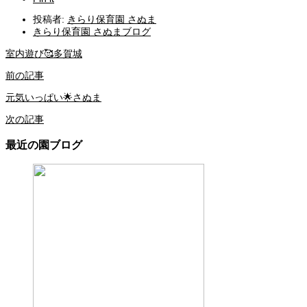
投稿者:
きらり保育園 さぬま
きらり保育園 さぬまブログ
室内遊び🥰多賀城
前の記事
元気いっぱい🌟さぬま
次の記事
最近の園ブログ