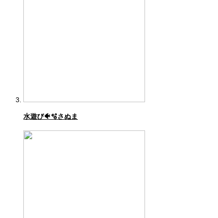
水遊び🐠🫧さぬま