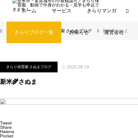
ホーム
サービス
きらりマンガ
ブログ
きらり保育園 さぬまブログ
新米🌾さぬま
きらりブログ一覧
お知らせ
運営会社
2025.08.19
きらり保育園 さぬまブログ
新米🌾さぬま
Tweet
Share
Hatena
Pocket