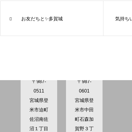
お友だちと✨多賀城
気持ち
きらり保
きらり保
育園さぬ
育園かが
ま
の
〒987-
〒987-
0511
0601
宮城県登
宮城県登
米市迫町
米市中田
佐沼南佐
町石森加
沼１丁目
賀野３丁