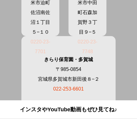
米市迫町
米市中田
佐沼南佐
町石森加
沼１丁目
賀野３丁
５−１０
目９−５
0220-23-
0220-23-
7701
7748
きらり保育園・多賀城
〒985-0854
宮城県多賀城市新田後８−２
022-253-6601
インスタやYouTube動画もぜひ見てね♪