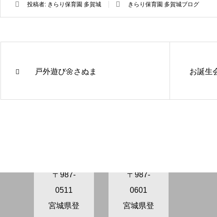
投稿者:
きらり保育園 多賀城
きらり保育園 多賀城ブログ
戸外遊び🌼さぬま
お誕生会
きらり保
きらり保
育園さぬ
育園かが
ま
の
〒987-
〒987-
0511
0601
宮城県登
宮城県登