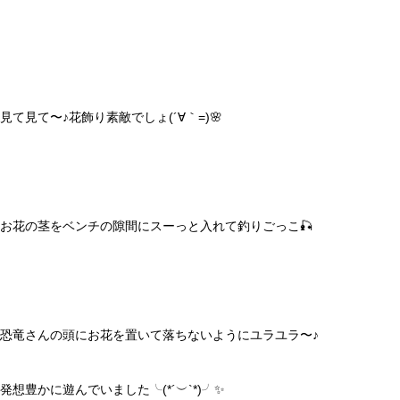
見て見て〜♪花飾り素敵でしょ(´∀｀=)🌸
お花の茎をベンチの隙間にスーっと入れて釣りごっこ🎣
恐竜さんの頭にお花を置いて落ちないようにユラユラ〜♪
発想豊かに遊んでいました╰(*´︶`*)╯✨