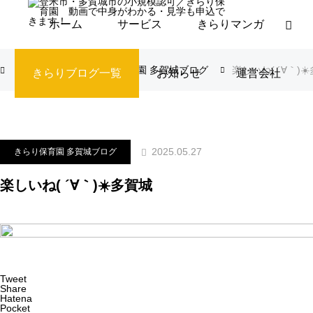
ホーム
サービス
きらりマンガ
ブログ
きらり保育園 多賀城ブログ
楽しいね( ´∀｀)☀
きらりブログ一覧
お知らせ
運営会社
2025.05.27
きらり保育園 多賀城ブログ
楽しいね( ´∀｀)☀️多賀城
Tweet
Share
Hatena
Pocket