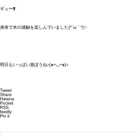
ギュ〜❣️
身体で木の感触を楽しんでいました(*´ω｀*)✨
明日もいっぱい遊ぼうね♪(๑ᴖ◡ᴖ๑)♪
Tweet
Share
Hatena
Pocket
RSS
feedly
Pin it