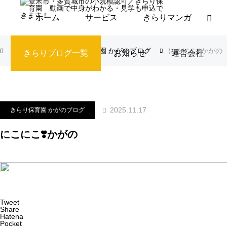
ホーム
サービス
きらりマンガ
ブログ
きらり保育園 かがのブログ
にこにこ❣️かがの
きらりブログ一覧
お知らせ
運営会社
2025.11.17
きらり保育園 かがのブログ
にこにこ❣️かがの
Tweet
Share
Hatena
Pocket