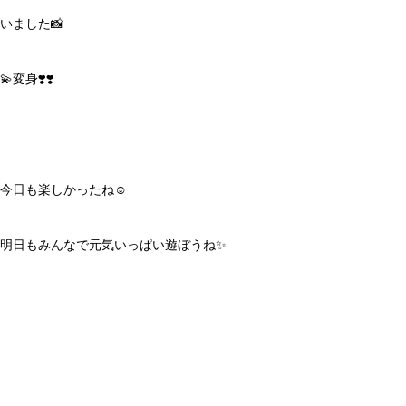
いました📸
💫変身❣️❣️
今日も楽しかったね☺️
明日もみんなで元気いっぱい遊ぼうね✨