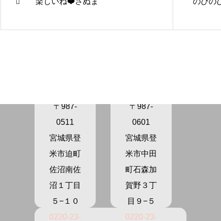
楽しいね❤️さぬま
のびのび
きらり保
きらり保
育園さぬ
育園かが
ま
の
〒987-
〒987-
0511
0601
宮城県登
宮城県登
米市迫町
米市中田
佐沼南佐
町石森加
沼１丁目
賀野３丁
５−１０
目９−５
0220-23-
0220-23-