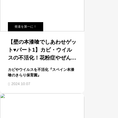
発達を第一に！
【壁の本漆喰でしあわせゲッ
ト♥パート1】カビ・ウイル
スの不活化！花粉症やぜんそ
くだって！登米市・仙台・多
カビやウイルスを不活化『スペイン本漆
賀城でどうしてる保育園選
喰のきらり保育園』
び？宮城県内４保育園運営の
2024.10.07
ゆきんこちゃんとゴト男がお
すすめする本漆喰