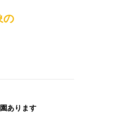
象の
２園あります