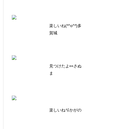
楽しいね(*^o^*)多
賀城
見つけたよ👀さぬ
ま
楽しいね🫧かがの