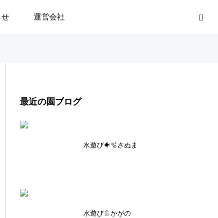
らせ
運営会社
最近の園ブログ
水遊び🐠🫧さぬま
水遊び🚿かがの