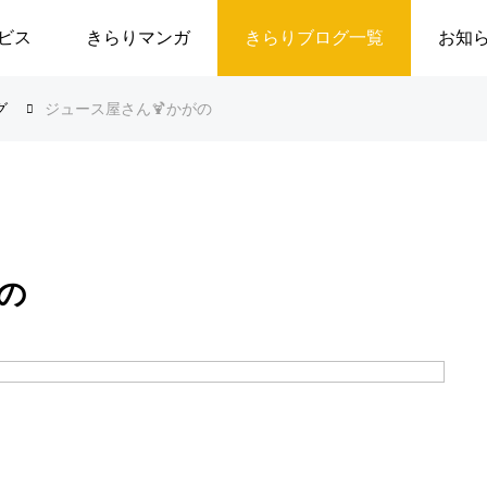
ビス
きらりマンガ
きらりブログ一覧
お知
グ
ジュース屋さん🍹かがの
の