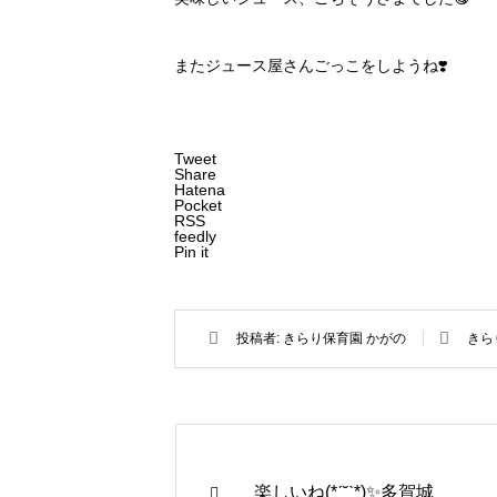
またジュース屋さんごっこをしようね❣️
Tweet
Share
Hatena
Pocket
RSS
feedly
Pin it
投稿者:
きらり保育園 かがの
きら
楽しいね(*ˊ˘ˋ*)✨️多賀城