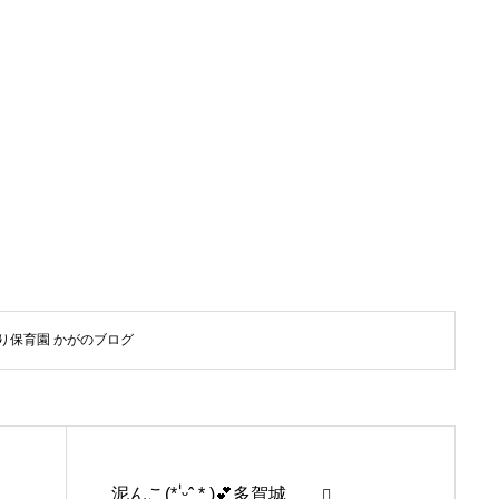
り保育園 かがのブログ
泥んこ(* ॑ᵕˆ * )💕多賀城