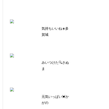
気持ちいいね☀️多
賀城
みいつけた🔍さぬ
ま
元気いっぱい💓か
がの