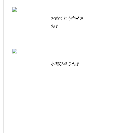
おめでとう🎂💕さ
ぬま
氷遊び🧊さぬま