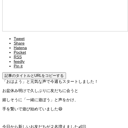
Tweet
Share
Hatena
Pocket
RSS
feedly
Pin it
記事のタイトルとURLをコピーする
「おはよう」と元気な声で今週もスタートしました！
お盆休み明けで久しぶりに友だちに会うと
嬉しそうに「一緒に遊ぼう」と声をかけ、
手を繋いで遊び始めていました😄
今日から新しいお友だちが２名増えました👶🏻