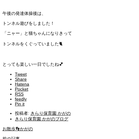
午後の発達体操後は、
トンネル遊びをしました！
「ニャー」と猫ちゃんになりきって
トンネルをくぐっていました🐈
とっても楽しい一日でしたね💕
Tweet
Share
Hatena
Pocket
RSS
feedly
Pin it
投稿者:
きらり保育園 かがの
きらり保育園 かがのブログ
お散歩👣かがの
前の記事