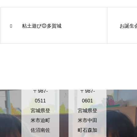
粘土遊び😊多賀城
お誕生会
きらり保
きらり保
育園さぬ
育園かが
ま
の
〒987-
〒987-
0511
0601
宮城県登
宮城県登
米市迫町
米市中田
佐沼南佐
町石森加