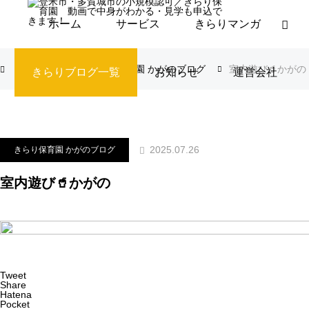
ホーム
サービス
きらりマンガ
ブログ
きらり保育園 かがのブログ
室内遊び🥤かがの
きらりブログ一覧
お知らせ
運営会社
2025.07.26
きらり保育園 かがのブログ
室内遊び🥤かがの
Tweet
Share
Hatena
Pocket