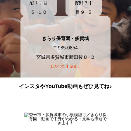
沼１丁目
賀野３丁
５−１０
目９−５
0220-23-
0220-23-
7701
7748
きらり保育園・多賀城
〒985-0854
宮城県多賀城市新田後８−２
022-253-6601
インスタやYouTube動画もぜひ見てね♪