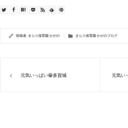
投稿者:
きらり保育園 かがの
きらり保育園 かがのブログ
元気いっぱい😁多賀城
元気い
きらり保
きらり保
育園さぬ
育園かが
ま
の