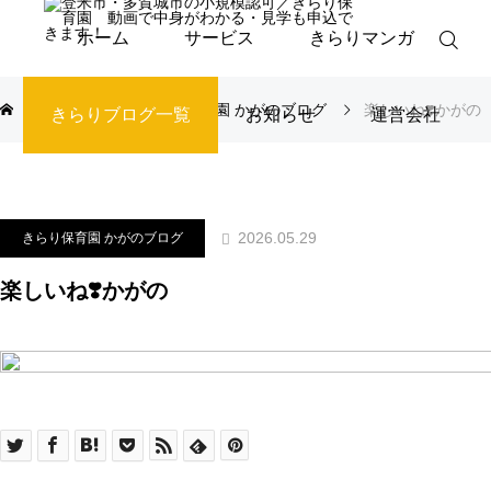
ホーム
サービス
きらりマンガ
ブログ
きらり保育園 かがのブログ
楽しいね❣️かがの
きらりブログ一覧
お知らせ
運営会社
2026.05.29
きらり保育園 かがのブログ
楽しいね❣️かがの