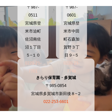
〒987-
〒987-
0511
0601
宮城県登
宮城県登
米市迫町
米市中田
佐沼南佐
町石森加
沼１丁目
賀野３丁
５−１０
目９−５
0220-23-
0220-23-
7701
7748
きらり保育園・多賀城
〒985-0854
宮城県多賀城市新田後８−２
022-253-6601