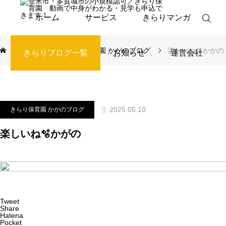
ホーム
サービス
きらりマンガ
ブログ
きらり保育園 かがのブログ
楽しいね🫧かがの
きらりブログ一覧
お知らせ
運営会社
2025.05.10
きらり保育園 かがのブログ
楽しいね🫧かがの
Tweet
Share
Hatena
Pocket