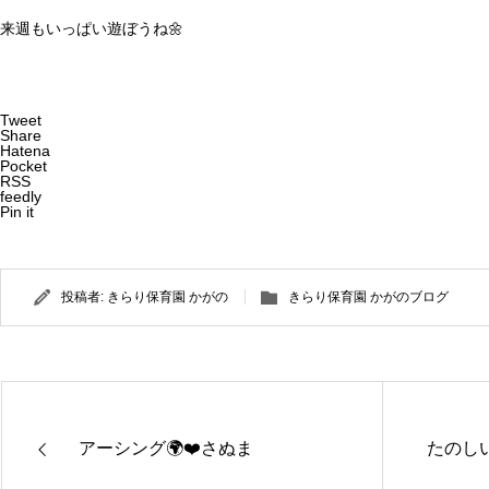
来週もいっぱい遊ぼうね🌼
Tweet
Share
Hatena
Pocket
RSS
feedly
Pin it
投稿者:
きらり保育園 かがの
きらり保育園 かがのブログ
アーシング🌍❤️さぬま
たのし