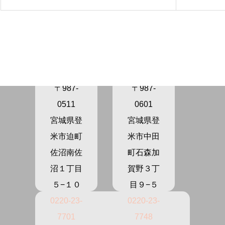
きらり保
きらり保
育園さぬ
育園かが
ま
の
〒987-
〒987-
0511
0601
宮城県登
宮城県登
米市迫町
米市中田
佐沼南佐
町石森加
沼１丁目
賀野３丁
５−１０
目９−５
0220-23-
0220-23-
7701
7748