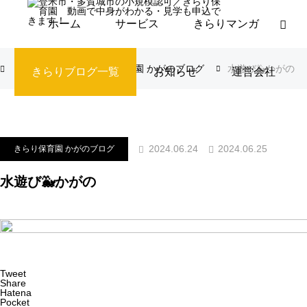
ホーム
サービス
きらりマンガ
ブログ
きらり保育園 かがのブログ
水遊び🐳かがの
きらりブログ一覧
お知らせ
運営会社
2024.06.25
2024.06.24
きらり保育園 かがのブログ
水遊び🐳かがの
Tweet
Share
Hatena
Pocket