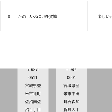
たのしいね☺️♫多賀城
楽しいね
きらり保
きらり保
育園さぬ
育園かが
ま
の
〒987-
〒987-
0511
0601
宮城県登
宮城県登
米市迫町
米市中田
佐沼南佐
町石森加
沼１丁目
賀野３丁