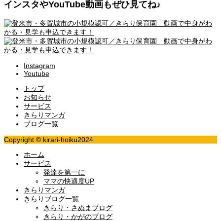
インスタやYouTube動画もぜひ見てね♪
Instagram
Youtube
トップ
お知らせ
サービス
きらりマンガ
ブログ一覧
Copyright © kirari-hoiku2024
ホーム
サービス
発達を第一に
ママの快適度UP
きらりマンガ
きらりブログ一覧
きらり・さぬまブログ
きらり・かがのブログ