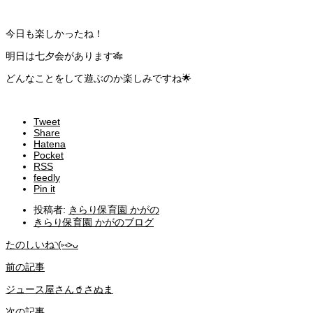
今日も楽しかったね！
明日は七夕会があります🎋
どんなことをして遊ぶのか楽しみですね🌟
Tweet
Share
Hatena
Pocket
RSS
feedly
Pin it
投稿者:
きらり保育園 かがの
きらり保育園 かがのブログ
たのしいね◝(⑅>ᴗ
前の記事
ジュース屋さん🥤さぬま
次の記事