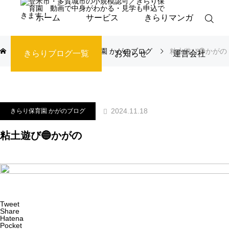
ホーム
サービス
きらりマンガ
ブログ
きらり保育園 かがのブログ
粘土遊び🔵かがの
きらりブログ一覧
お知らせ
運営会社
2024.11.18
きらり保育園 かがのブログ
粘土遊び🔵かがの
Tweet
Share
Hatena
Pocket