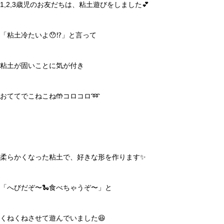
1,2,3歳児のお友だちは、粘土遊びをしました💕
「粘土冷たいよ😯⁉️」と言って
粘土が固いことに気が付き
おててでこねこね🤲コロコロ➿
柔らかくなった粘土で、好きな形を作ります✨
「へびだぞ〜🐍食べちゃうぞ〜」と
くねくねさせて遊んでいました😆