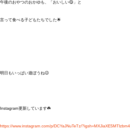
午後のおやつのおかゆも、「おいしい😋」と
言って食べる子どもたちでした🌟
明日もいっぱい遊ぼうね😉
Instagram更新しています☘️
https://www.instagram.com/p/DCYaJNuTeTz/?igsh=MXJiaXE5MTlzb