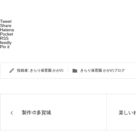
Tweet
Share
Hatena
Pocket
RSS
feedly
Pin it
投稿者:
きらり保育園 かがの
きらり保育園 かがのブログ
製作🎨多賀城
楽しいね