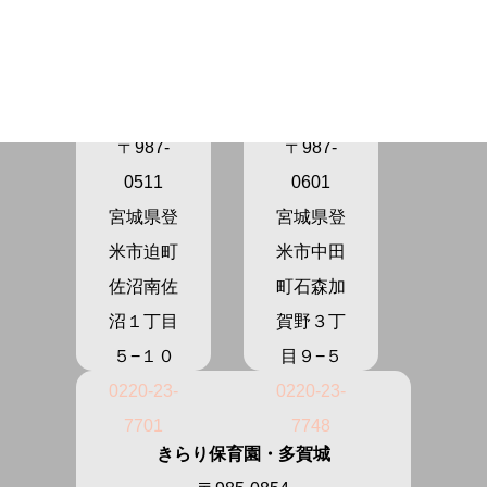
きらり保
きらり保
育園さぬ
育園かが
ま
の
〒987-
〒987-
0511
0601
宮城県登
宮城県登
米市迫町
米市中田
佐沼南佐
町石森加
沼１丁目
賀野３丁
５−１０
目９−５
0220-23-
0220-23-
7701
7748
きらり保育園・多賀城