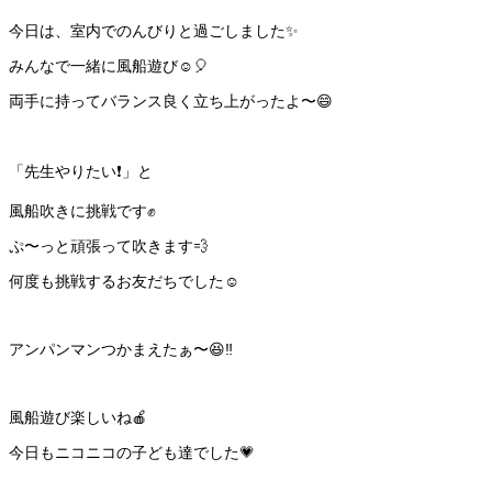
今日は、室内でのんびりと過ごしました✨
みんなで一緒に風船遊び☺️🎈
両手に持ってバランス良く立ち上がったよ〜😄
「先生やりたい❗️」と
風船吹きに挑戦です✊
ぷ〜っと頑張って吹きます💨
何度も挑戦するお友だちでした☺️
アンパンマンつかまえたぁ〜😆‼️
風船遊び楽しいね🍎
今日もニコニコの子ども達でした💗