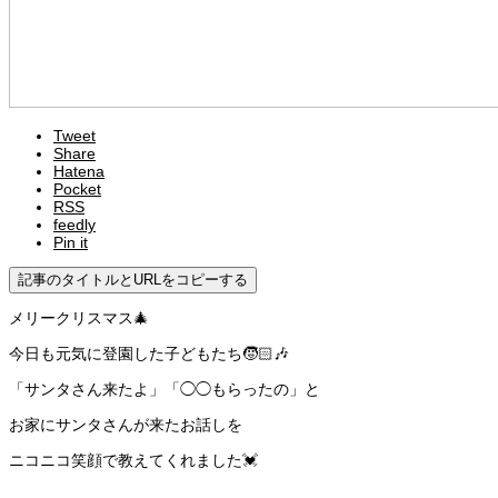
Tweet
Share
Hatena
Pocket
RSS
feedly
Pin it
記事のタイトルとURLをコピーする
メリークリスマス🎄
今日も元気に登園した子どもたち🧒🏻🎶
「サンタさん来たよ」「◯◯もらったの」と
お家にサンタさんが来たお話しを
ニコニコ笑顔で教えてくれました💓