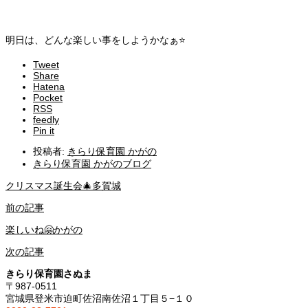
明日は、どんな楽しい事をしようかなぁ⭐️
Tweet
Share
Hatena
Pocket
RSS
feedly
Pin it
投稿者:
きらり保育園 かがの
きらり保育園 かがのブログ
クリスマス誕生会🎄多賀城
前の記事
楽しいね🤗かがの
次の記事
きらり保育園さぬま
〒987-0511
宮城県登米市迫町佐沼南佐沼１丁目５−１０