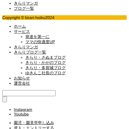
きらりマンガ
ブログ一覧
Copyright © kirari-hoiku2024
ホーム
サービス
発達を第一に
ママの快適度UP
きらりマンガ
きらりブログ一覧
きらり・さぬまブログ
きらり・かがのブログ
きらり・多賀城ブログ
ゆきんこ社長のブログ
お知らせ
運営会社
Instagram
Youtube
園児・園見学申し込み
求人・エントリーする