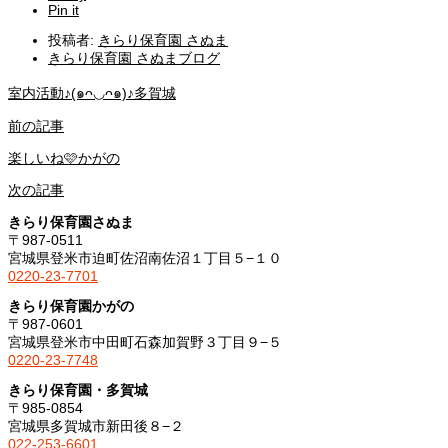
Pin it
投稿者:
きらり保育園 さぬま
きらり保育園 さぬまブログ
室内活動♪(๑ᴖ◡ᴖ๑)♪多賀城
前の記事
楽しいね🩷かがの
次の記事
きらり保育園さぬま
〒987-0511
宮城県登米市迫町佐沼南佐沼１丁目５−１０
0220-23-7701
きらり保育園かがの
〒987-0601
宮城県登米市中田町石森加賀野３丁目９−５
0220-23-7748
きらり保育園・多賀城
〒985-0854
宮城県多賀城市新田後８−２
022-253-6601