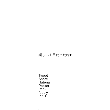
楽しい１日だったね❣️
Tweet
Share
Hatena
Pocket
RSS
feedly
Pin it