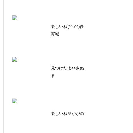
楽しいね(*^o^*)多
賀城
見つけたよ👀さぬ
ま
楽しいね🫧かがの