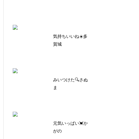
気持ちいいね☀️多
賀城
みいつけた🔍さぬ
ま
元気いっぱい💓か
がの