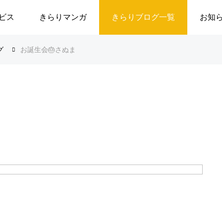
ビス
きらりマンガ
きらりブログ一覧
お知
グ
お誕生会🎂さぬま