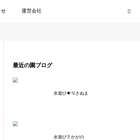
らせ
運営会社
最近の園ブログ
水遊び🐠🫧さぬま
水遊び🚿かがの