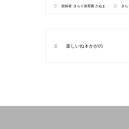
投稿者:
きらり保育園 さぬま
きら
楽しいね🌷かがの