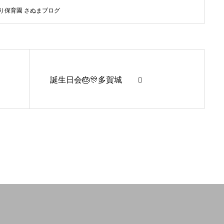
り保育園 さぬまブログ
誕生日会🎂🎊多賀城