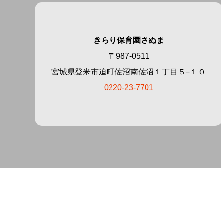
きらり保育園さぬま
〒987-0511
宮城県登米市迫町佐沼南佐沼１丁目５−１０
0220-23-7701