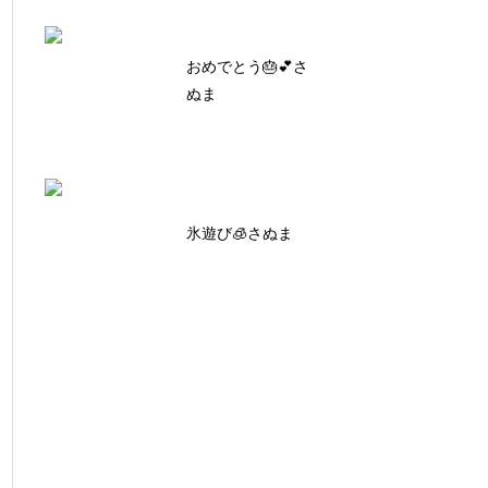
おめでとう🎂💕さ
ぬま
氷遊び🧊さぬま