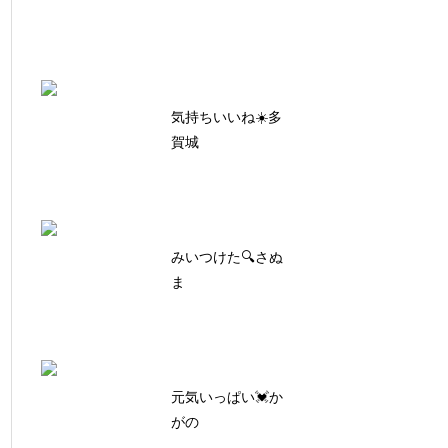
気持ちいいね☀️多
賀城
みいつけた🔍さぬ
ま
元気いっぱい💓か
がの