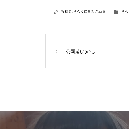
投稿者:
きらり保育園 さぬま
きら
公園遊び(๑>◡