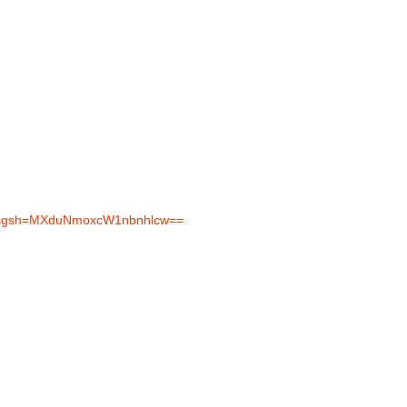
er?igsh=MXduNmoxcW1nbnhlcw==