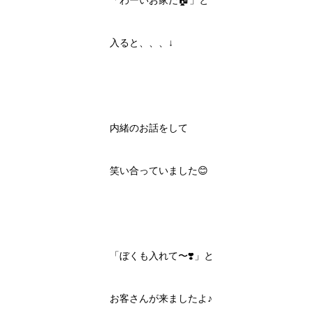
「わーいお家だ🏠」と
入ると、、、↓
内緒のお話をして
笑い合っていました😊
「ぼくも入れて〜❣️」と
お客さんが来ましたよ♪