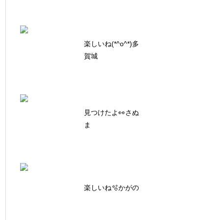
楽しいね(*^o^*)多
賀城
見つけたよ👀さぬ
ま
楽しいね🫧かがの