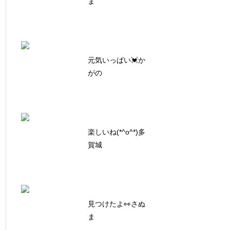
ま
元気いっぱい💓か
がの
楽しいね(*^o^*)多
賀城
見つけたよ👀さぬ
ま