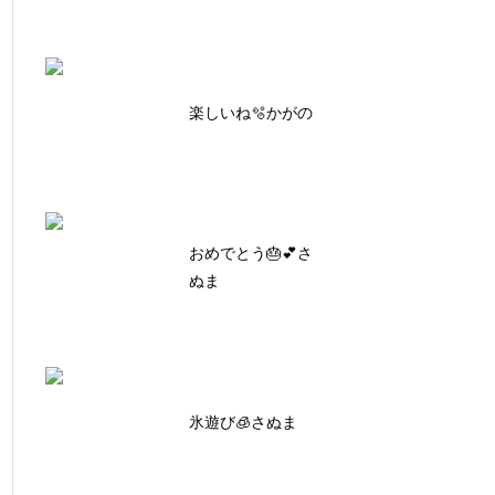
楽しいね🫧かがの
おめでとう🎂💕さ
ぬま
氷遊び🧊さぬま