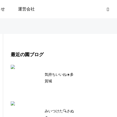
らせ
運営会社
最近の園ブログ
気持ちいいね☀️多
賀城
みいつけた🔍さぬ