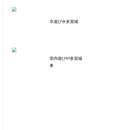
氷遊び🍧多賀城
室内遊び🍉多賀城
🍍