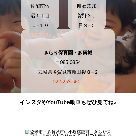
佐沼南佐
町石森加
沼１丁目
賀野３丁
５−１０
目９−５
0220-23-
0220-23-
7701
7748
きらり保育園・多賀城
〒985-0854
宮城県多賀城市新田後８−２
022-253-6601
インスタやYouTube動画もぜひ見てね♪