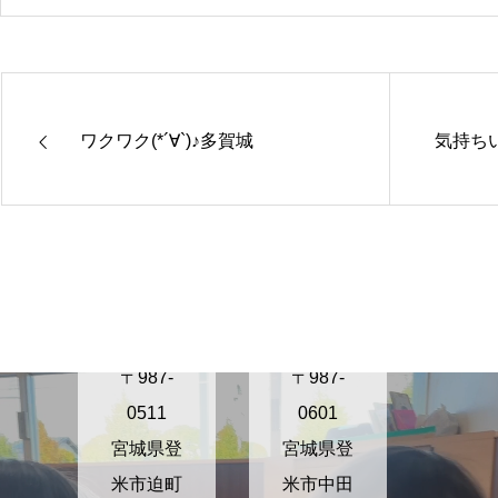
ワクワク(*´∀`)♪多賀城
気持ち
きらり保
きらり保
育園さぬ
育園かが
ま
の
〒987-
〒987-
0511
0601
宮城県登
宮城県登
米市迫町
米市中田