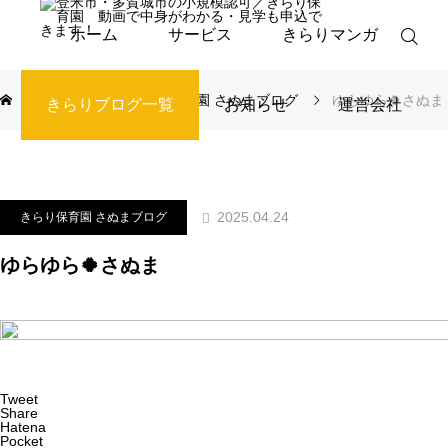
ホーム
サービス
きらりマンガ
ブログ
きらり保育園 さぬまブログ
ゆらゆら🍀さぬま
きらりブログ一覧
お知らせ
運営会社
2025.04.24
きらり保育園 さぬまブログ
ゆらゆら🍀さぬま
Tweet
Share
Hatena
Pocket