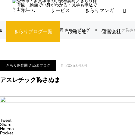
ホーム
サービス
きらりマンガ
ブログ
きらり保育園 さぬまブログ
アスレチック🛝さ
きらりブログ一覧
お知らせ
運営会社
2025.04.04
きらり保育園 さぬまブログ
アスレチック🛝さぬま
Tweet
Share
Hatena
Pocket