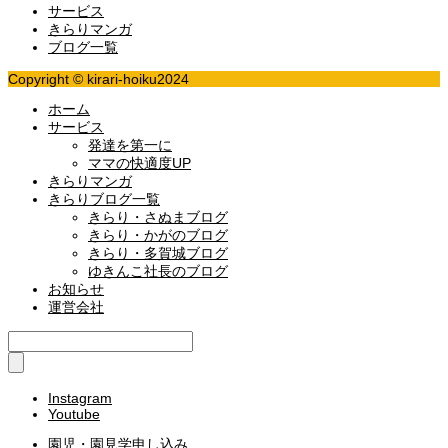
サービス
きらりマンガ
ブログ一覧
Copyright © kirari-hoiku2024
ホーム
サービス
発達を第一に
ママの快適度UP
きらりマンガ
きらりブログ一覧
きらり・さぬまブログ
きらり・かがのブログ
きらり・多賀城ブログ
ゆきんこ社長のブログ
お知らせ
運営会社
Instagram
Youtube
園児・園見学申し込み