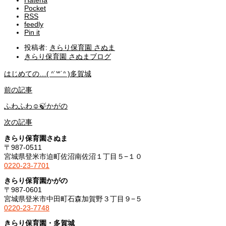
Hatena
Pocket
RSS
feedly
Pin it
投稿者:
きらり保育園 さぬま
きらり保育園 さぬまブログ
はじめての…( ᐢ˙꒳​˙ᐢ )多賀城
前の記事
ふわふわ☺️🍃かがの
次の記事
きらり保育園さぬま
〒987-0511
宮城県登米市迫町佐沼南佐沼１丁目５−１０
0220-23-7701
きらり保育園かがの
〒987-0601
宮城県登米市中田町石森加賀野３丁目９−５
0220-23-7748
きらり保育園・多賀城