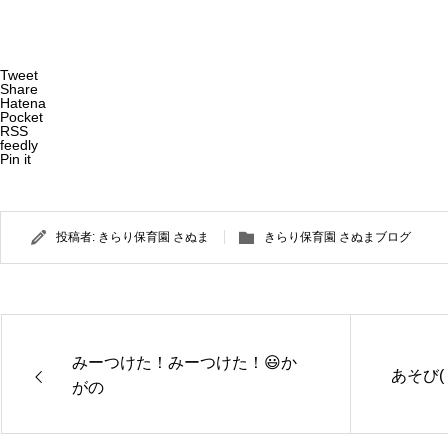
Tweet
Share
Hatena
Pocket
RSS
feedly
Pin it
投稿者:
きらり保育園 さぬま
きらり保育園 さぬまブログ
みーつけた！みーつけた！😃か
あそび( 
がの