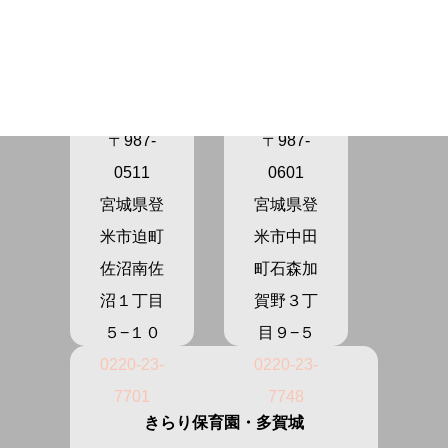
きらり保
きらり保
育園さぬ
育園かが
ま
の
〒987-
〒987-
0511
0601
宮城県登
宮城県登
米市迫町
米市中田
佐沼南佐
町石森加
沼１丁目
賀野３丁
５−１０
目９−５
0220-23-
0220-23-
7701
7748
きらり保育園・多賀城