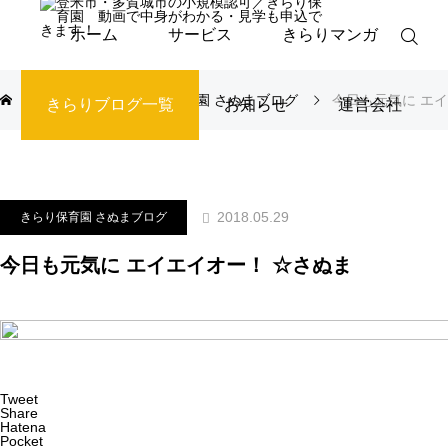
ホーム
サービス
きらりマンガ
ブログ
きらり保育園 さぬまブログ
今日も元気に エ
きらりブログ一覧
お知らせ
運営会社
2018.05.29
きらり保育園 さぬまブログ
今日も元気に エイエイオー！ ☆さぬま
Tweet
Share
Hatena
Pocket