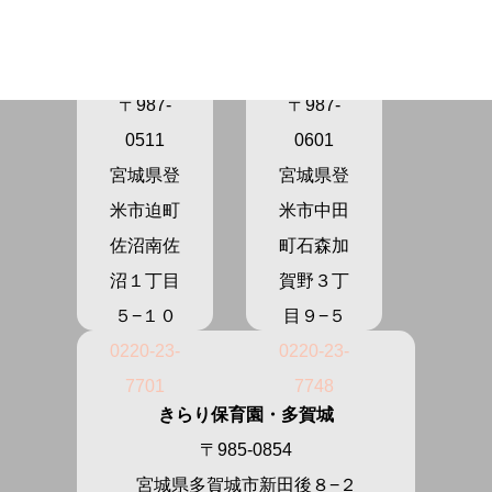
育園さぬ
育園かが
ま
の
〒987-
〒987-
0511
0601
宮城県登
宮城県登
米市迫町
米市中田
佐沼南佐
町石森加
沼１丁目
賀野３丁
５−１０
目９−５
0220-23-
0220-23-
7701
7748
きらり保育園・多賀城
〒985-0854
宮城県多賀城市新田後８−２