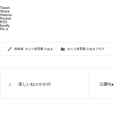
Tweet
Share
Hatena
Pocket
RSS
feedly
Pin it
投稿者:
きらり保育園 さぬま
きらり保育園 さぬまブログ
楽しいね☺️かがの
公園
きらり保
きらり保