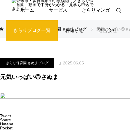
ホーム
サービス
きらりマンガ
ブログ
きらり保育園 さぬまブログ
元気いっぱい😊さ
きらりブログ一覧
お知らせ
運営会社
2025.06.05
きらり保育園 さぬまブログ
元気いっぱい😊さぬま
Tweet
Share
Hatena
Pocket