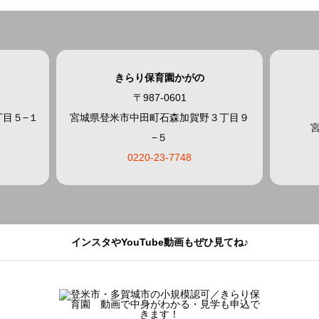
きらり保育園かがの
〒987-0601
目５−１
宮城県登米市中田町石森加賀野３丁目９
−５
0220-23-7748
インスタやYouTube動画もぜひ見てね♪