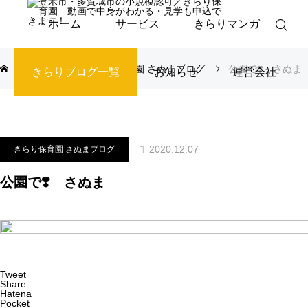
ホーム
サービス
きらりマンガ
ブログ
きらり保育園 さぬまブログ
公園で❣️ さぬま
きらりブログ一覧
お知らせ
運営会社
2020.12.07
きらり保育園 さぬまブログ
公園で❣️ さぬま
Tweet
Share
Hatena
Pocket