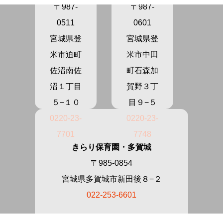
〒987-
〒987-
0511
0601
宮城県登
宮城県登
米市迫町
米市中田
佐沼南佐
町石森加
沼１丁目
賀野３丁
５−１０
目９−５
0220-23-
0220-23-
7701
7748
きらり保育園・多賀城
〒985-0854
宮城県多賀城市新田後８−２
022-253-6601