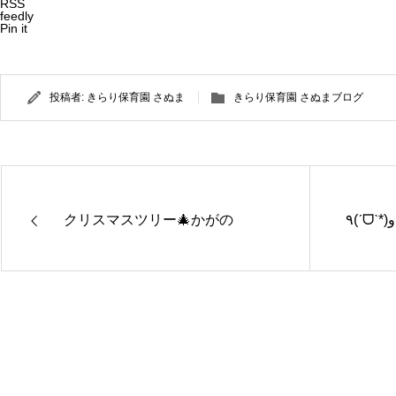
RSS
feedly
Pin it
投稿者:
きらり保育園 さぬま
きらり保育園 さぬまブログ
クリスマスツリー🎄かがの
きらり保
きらり保
育園さぬ
育園かが
ま
の