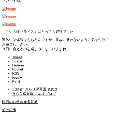
たいですね。
「こいのぼりライス」はとっても好評でした！
連休中は体調はもちろんですが、事故に遭わないように気を付けて
お過ごし下さい。
８日に会えるのを楽しみにしていますね。
Tweet
Share
Hatena
Pocket
RSS
feedly
Pin it
投稿者:
きらり保育園 さぬま
きらり保育園 さぬまブログ
昨日のお散歩★多賀城
前の記事