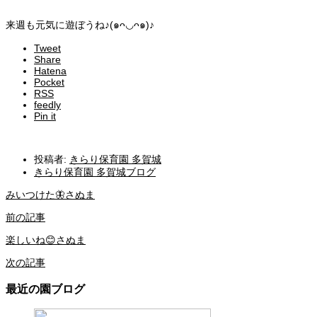
来週も元気に遊ぼうね♪(๑ᴖ◡ᴖ๑)♪
Tweet
Share
Hatena
Pocket
RSS
feedly
Pin it
投稿者:
きらり保育園 多賀城
きらり保育園 多賀城ブログ
みいつけた🦋さぬま
前の記事
楽しいね😊さぬま
次の記事
最近の園ブログ