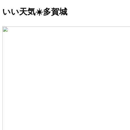
いい天気☀️多賀城