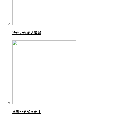
冷たいね🧊多賀城
水遊び🐠🫧さぬま