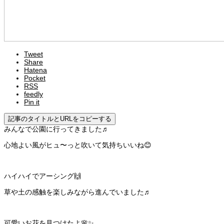
Tweet
Share
Hatena
Pocket
RSS
feedly
Pin it
記事のタイトルとURLをコピーする
みんなで公園に行ってきました♬
心地よい風がヒュ〜っと吹いて気持ちいいね😊
ハイハイでアーシング🙌
草や土の感触を楽しみながら進んでいました♬
可愛いお花を見つけたよ🌸✨