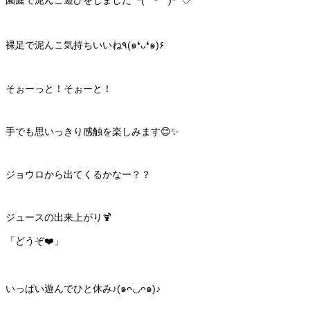
園庭で泥んこ遊びをしました╰(*´︶`*)╯♡
裸足で泥んこ気持ちいいね٩(๑❛ᴗ❛๑)۶
そぉーっと！そぉーと！
手でも思いっきり感触を楽しみます😊✨
ジョウロから出てくるかなー？？
ジュースの出来上がり🍹
「どうぞ❤️」
いっぱい遊んでひと休み♪(๑ᴖ◡ᴖ๑)♪