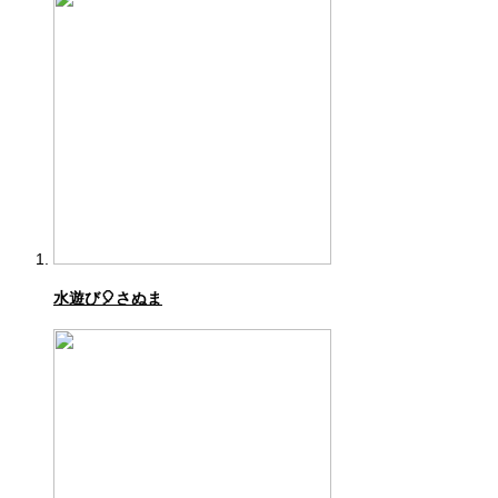
水遊び🎈さぬま