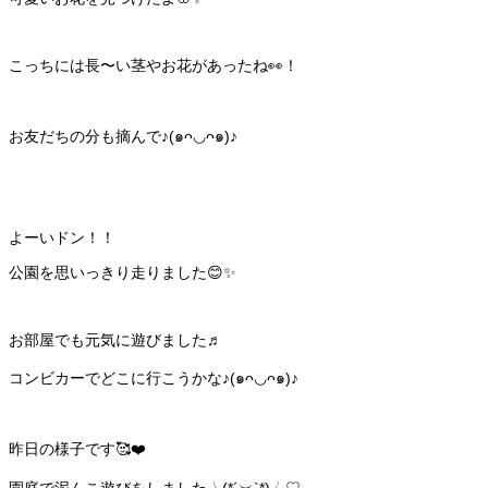
こっちには長〜い茎やお花があったね👀！
お友だちの分も摘んで♪(๑ᴖ◡ᴖ๑)♪
よーいドン！！
公園を思いっきり走りました😊✨
お部屋でも元気に遊びました♬
コンビカーでどこに行こうかな♪(๑ᴖ◡ᴖ๑)♪
昨日の様子です🥰❤️