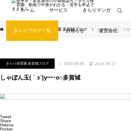
ホーム
サービス
きらりマンガ
ブログ
きらり保育園 多賀城ブログ
しゃぼん玉( ´ з`)
きらりブログ一覧
お知らせ
運営会社
2024.09.05
2024.09.17
きらり保育園 多賀城ブログ
しゃぼん玉( ´ з`)y━･o○多賀城
Tweet
Share
Hatena
Pocket