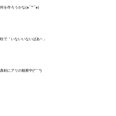
何を作ろうかな(๑¯꒳¯๑)
柱で「いないいないばあ✨」
真剣にアリの観察中(*´˘`*)