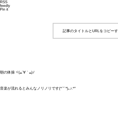
RSS
feedly
Pin it
記事のタイトルとURLをコピー
朝の体操ヾ(⑉´∀｀⑉)ﾉ
音楽が流れるとみんなノリノリです(*ˊ˘ˋ*)｡♪:*°