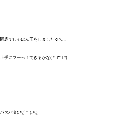
園庭でしゃぼん玉をしました☺️𓏸𓈒𓂃
上手にフーっ！できるかな( * ॑꒳ ॑*)
パタパタ(੭ु˙꒳​˙)੭ु