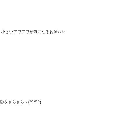
小さいアワアワが気になるね💭👀✨
砂をさらさら～(꒪˙꒳˙꒪)