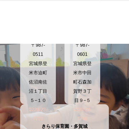
きらり保
きらり保
育園さぬ
育園かが
ま
の
〒987-
〒987-
0511
0601
宮城県登
宮城県登
米市迫町
米市中田
佐沼南佐
町石森加
沼１丁目
賀野３丁
５−１０
目９−５
0220-23-
0220-23-
7701
7748
きらり保育園・多賀城