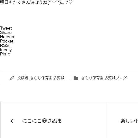
明日もたくさん遊ぼうね(*˘︶˘*).｡.:*♡
Tweet
Share
Hatena
Pocket
RSS
feedly
Pin it
投稿者:
きらり保育園 多賀城
きらり保育園 多賀城ブログ
にこにこ😆さぬま
楽しい