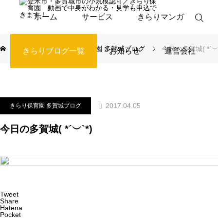
ホーム
サービス
きらりマンガ
ブログ
きらり保育園 多賀城ブログ
今日の多賀城( *´︶`
きらりブログ一覧
お知らせ
運営会社
2017.04.05
きらり保育園 多賀城ブログ
今日の多賀城( *´︶`*)
Tweet
Share
Hatena
Pocket