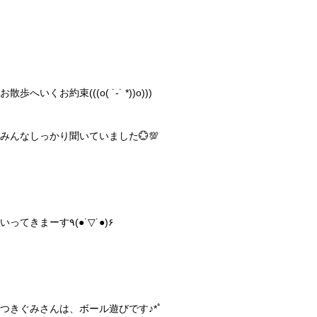
お散歩へいくお約束(((o( ˙-˙ *))o)))
みんなしっかり聞いていました💮💯
いってきまーす٩(●˙▽˙●)۶
つきぐみさんは、ボール遊びです♪*ﾟ