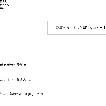
RSS
feedly
Pin it
記事のタイトルとURLをコピー
ポカポカお天気☀
たいようぐみさんは、
初のお散歩へLet’s go( *´︶`*)