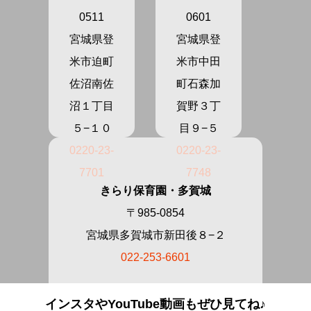
0511
0601
宮城県登
宮城県登
米市迫町
米市中田
佐沼南佐
町石森加
沼１丁目
賀野３丁
５−１０
目９−５
0220-23-
0220-23-
7701
7748
きらり保育園・多賀城
〒985-0854
宮城県多賀城市新田後８−２
022-253-6601
インスタやYouTube動画もぜひ見てね♪