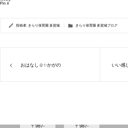
Pin it
投稿者:
きらり保育園 多賀城
きらり保育園 多賀城ブログ
おはなし☺️✨かがの
いい感
きらり保
きらり保
育園さぬ
育園かが
ま
の
〒987-
〒987-