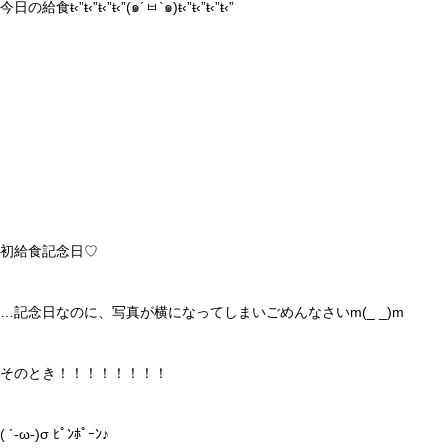
今日の給食ŧ‹”ŧ‹”ŧ‹”ŧ‹”(๑´ㅂ`๑)ŧ‹”ŧ‹”ŧ‹”ŧ‹”
初給食記念日♡
…記念日なのに、写真が横になってしまいごめんなさいm(_ _)m
そのとき！！！！！！！！
( ´-ω-)σ ﾋﾟﾝﾎﾟｰﾝ♪