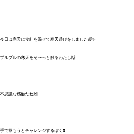
今日は寒天に食紅を混ぜて寒天遊びをしました🌈✨
プルプルの寒天をそ〜っと触るわたし🙌
不思議な感触だね🙌
手で掴もうとチャレンジするぼく❣️