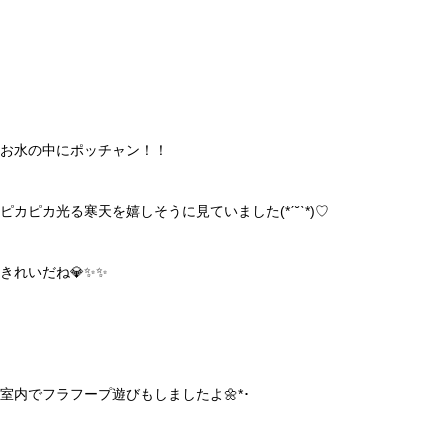
お水の中にポッチャン！！
ピカピカ光る寒天を嬉しそうに見ていました(*ˊ˘ˋ*)♡
きれいだね💎✨✨
室内でフラフープ遊びもしましたよ🌼*･