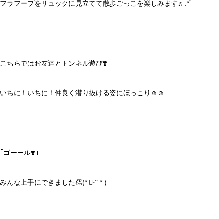
フラフープをリュックに見立てて散歩ごっこを楽しみます♬.*ﾟ
こちらではお友達とトンネル遊び❣️
いちに！いちに！仲良く潜り抜ける姿にほっこり☺️☺️
｢ゴーール❣️｣
みんな上手にできました👏(* ॑ᵕˆ * )