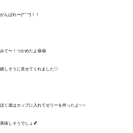
がんばれ〜(*ˊ˘ˋ*)！！
みて〜！つかめたよ😆😆
嬉しそうに見せてくれました♡
ぼく達はカップに入れてゼリーを作ったよ✨️✨️
美味しそうでしょ💕