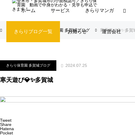
ホーム
サービス
きらりマンガ
ブログ
きらり保育園 多賀城ブログ
寒天遊び💎✨多賀
きらりブログ一覧
お知らせ
運営会社
2024.07.25
きらり保育園 多賀城ブログ
寒天遊び💎✨多賀城
Tweet
Share
Hatena
Pocket