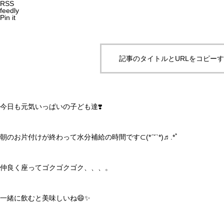
RSS
feedly
Pin it
記事のタイトルとURLをコピー
今日も元気いっぱいの子ども達❣️
朝のお片付けが終わって水分補給の時間です⊂(*ˊ˘ˋ*)♬.*ﾟ
仲良く座ってゴクゴクゴク、、、。
一緒に飲むと美味しいね😄✨️