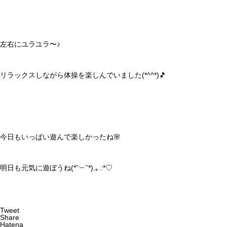
左右にユラユラ〜♪
リラックスしながら体操を楽しんでいました(*^^*)🎵
今日もいっぱい遊んで楽しかったね🌸
明日も元気に遊ぼうね(*˘︶˘*).｡.:*♡
Tweet
Share
Hatena