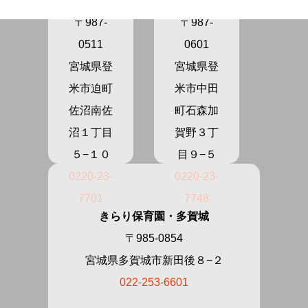
ま
の
〒987-
〒987-
0511
0601
宮城県登
宮城県登
米市迫町
米市中田
佐沼南佐
町石森加
沼１丁目
賀野３丁
５−１０
目９−５
0220-23-
0220-23-
7701
7748
きらり保育園・多賀城
〒985-0854
宮城県多賀城市新田後８−２
022-253-6601