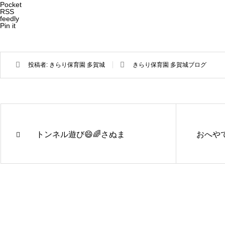
Pocket
RSS
feedly
Pin it
投稿者:
きらり保育園 多賀城
きらり保育園 多賀城ブログ
トンネル遊び😄🌈さぬま
おへやで
きらり保
きらり保
育園さぬ
育園かが