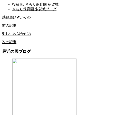
投稿者:
きらり保育園 多賀城
きらり保育園 多賀城ブログ
感触遊び💕かがの
前の記事
楽しいね😊かがの
次の記事
最近の園ブログ