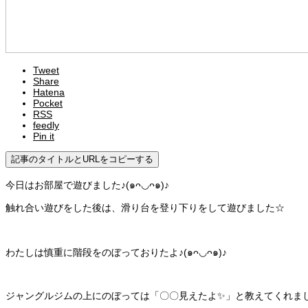
Tweet
Share
Hatena
Pocket
RSS
feedly
Pin it
記事のタイトルとURLをコピーする
今日はお部屋で遊びました♪(๑ᴖ◡ᴖ๑)♪
触れ合い遊びをした後は、滑り台を登り下りをして遊びました☆
わたしは慎重に階段をのぼっておりたよ♪(๑ᴖ◡ᴖ๑)♪
ジャングルジムの上にのぼっては「〇〇見えたよ✨」と教えてくれま