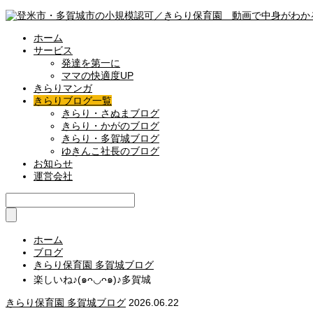
ホーム
サービス
発達を第一に
ママの快適度UP
きらりマンガ
きらりブログ一覧
きらり・さぬまブログ
きらり・かがのブログ
きらり・多賀城ブログ
ゆきんこ社長のブログ
お知らせ
運営会社
ホーム
ブログ
きらり保育園 多賀城ブログ
楽しいね♪(๑ᴖ◡ᴖ๑)♪多賀城
きらり保育園 多賀城ブログ
2026.06.22