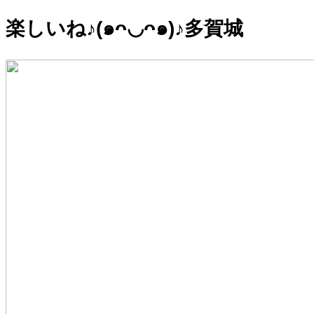
楽しいね♪(๑ᴖ◡ᴖ๑)♪多賀城