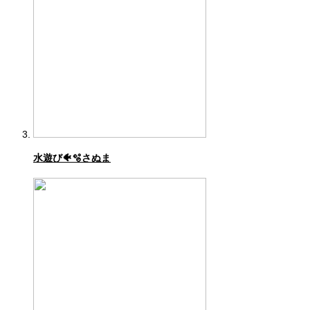
水遊び🐠🫧さぬま