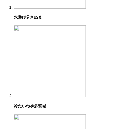
水遊び🎈さぬま
冷たいね🧊多賀城