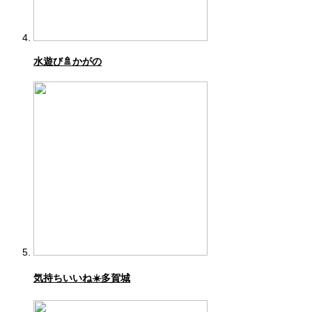
水遊び🚿かがの
気持ちいいね☀️多賀城