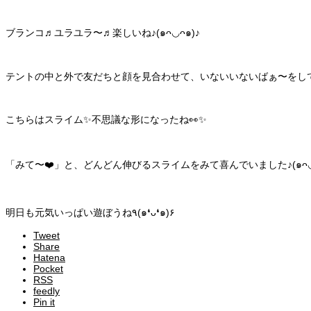
ブランコ♬ユラユラ〜♬楽しいね♪(๑ᴖ◡ᴖ๑)♪
テントの中と外で友だちと顔を見合わせて、いないいないばぁ〜をして
こちらはスライム✨不思議な形になったね👀✨
「みて〜❤️」と、どんどん伸びるスライムをみて喜んでいました♪(๑ᴖ◡ᴖ
明日も元気いっぱい遊ぼうね٩(๑❛ᴗ❛๑)۶
Tweet
Share
Hatena
Pocket
RSS
feedly
Pin it