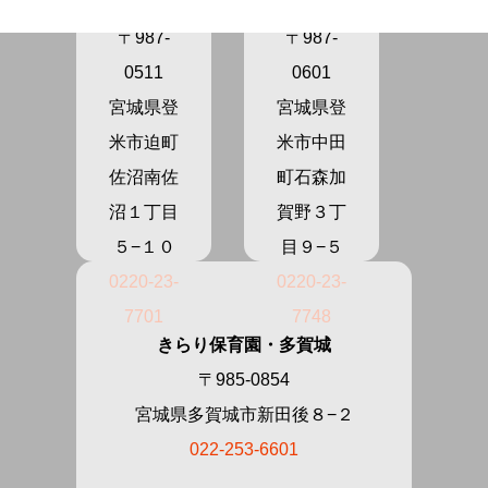
ま
の
〒987-
〒987-
0511
0601
宮城県登
宮城県登
米市迫町
米市中田
佐沼南佐
町石森加
沼１丁目
賀野３丁
５−１０
目９−５
0220-23-
0220-23-
7701
7748
きらり保育園・多賀城
〒985-0854
宮城県多賀城市新田後８−２
022-253-6601