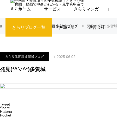
ホーム
サービス
きらりマンガ
ブログ
きらり保育園 多賀城ブログ
発見(*^▽^*)多賀
きらりブログ一覧
お知らせ
運営会社
2025.06.02
きらり保育園 多賀城ブログ
発見(*^▽^*)多賀城
Tweet
Share
Hatena
Pocket