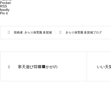
Pocket
RSS
feedly
Pin it
投稿者:
きらり保育園 多賀城
きらり保育園 多賀城ブログ
寒天遊び🟨🟪🟧かがの
いい天気
きらり保
きらり保
育園さぬ
育園かが