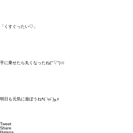
「くすぐったい♡」
手に乗せたら丸くなったね(°▽°)☆
明日も元気に遊ぼうね٩( ‘ω’ )و♬
Tweet
Share
Hatena