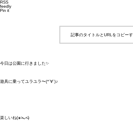
RSS
feedly
Pin it
記事のタイトルとURLをコピー
今日は公園に行きました✨
遊具に乗ってユラユラ〜(*´∀`)♪
楽しいね(๑˃̵ᴗ˂̵)