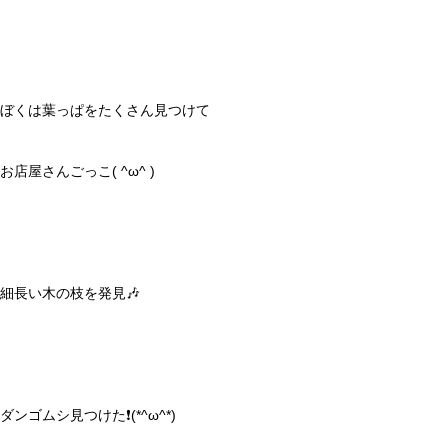
ぼくは葉っぱをたくさん見つけて
お店屋さんごっこ( ^ω^ )
細長い木の枝を発見🎶
ダンゴムシ見つけた❗️(*^ω^*)