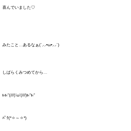
喜んでいました♡
みたこと…あるなぁ(´⸝⸝•ω•⸝⸝`)
しばらくみつめてから…
ŧ‹ŧ‹”(///)’ω'(///)ŧ‹”ŧ‹”
ﾊﾟｸ(*ㆁ～ㆁ*)