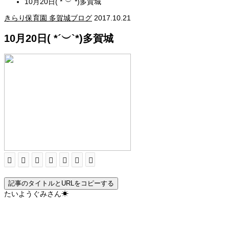
10月20日( *´︶`*)多賀城
きらり保育園 多賀城ブログ
2017.10.21
10月20日( *´︶`*)多賀城
記事のタイトルとURLをコピーする
たいようぐみさん☀