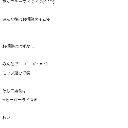
並んでテープペタペタ(◦ˉ ˘ ˉ◦)
遊んだ後はお掃除タイム💫
お掃除のはずが…
みんなでニコニコ(・∀・)
モップ運び♡笑
そして給食は…
✳ヒーローライス✳
わ♡