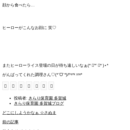
顔から食べたら…
ヒーローがこんなお顔に 笑♡
またヒーローライス登場の日が待ち遠しいなぁ(* ॑꒳ ॑* )⋆*
がんばってくれた調理さん♡(*ˊᗜˋ*)/ᵗᑋᵃᐢᵏ ᵞᵒᵘ*
投稿者:
きらり保育園 多賀城
きらり保育園 多賀城ブログ
どこにしようかなぁ ☆さぬま
前の記事