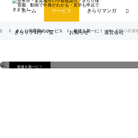
ホーム
サービス
きらりマンガ
【壁の本漆喰でしあわせゲット♥パート1】カ
きらり保育園のサービス
発達を第一に！
【壁の本漆喰でしあわせゲット♥パート
きらりブログ一覧
お知らせ
運営会社
んそくだって！登米市・仙台・多賀城でどう
運営のゆきんこちゃんとゴト男がおすすめす
カビやウイルスを不活化『スペイン本漆喰のきらり保育園』
発達を第一に！