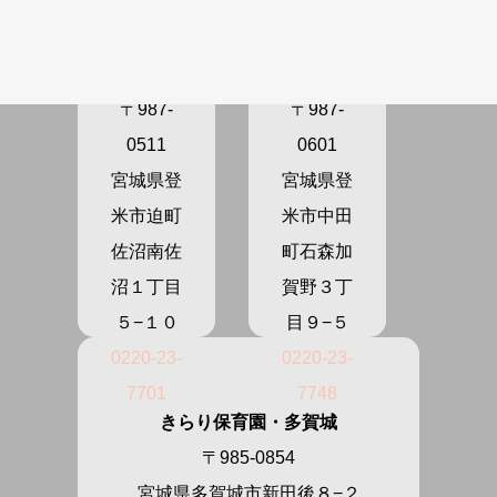
きらり保
きらり保
育園さぬ
育園かが
ま
の
〒987-
〒987-
0511
0601
宮城県登
宮城県登
米市迫町
米市中田
佐沼南佐
町石森加
沼１丁目
賀野３丁
５−１０
目９−５
0220-23-
0220-23-
7701
7748
きらり保育園・多賀城
〒985-0854
宮城県多賀城市新田後８−２