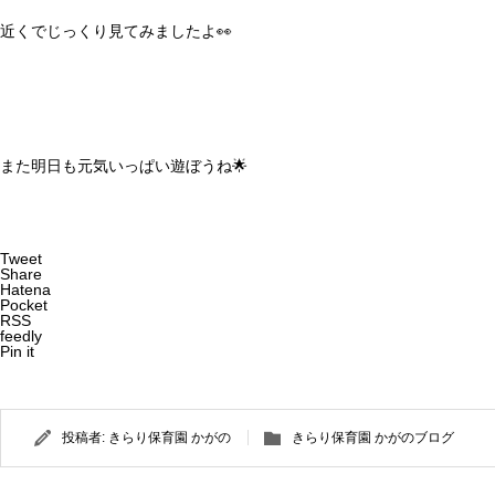
近くでじっくり見てみましたよ👀
また明日も元気いっぱい遊ぼうね🌟
Tweet
Share
Hatena
Pocket
RSS
feedly
Pin it
投稿者:
きらり保育園 かがの
きらり保育園 かがのブログ