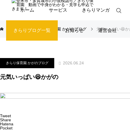
ホーム
サービス
きらりマンガ
ブログ
きらり保育園 かがのブログ
元気いっぱい😆か
きらりブログ一覧
お知らせ
運営会社
2026.06.24
きらり保育園 かがのブログ
元気いっぱい😆かがの
Tweet
Share
Hatena
Pocket