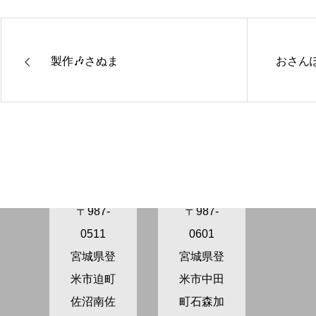
製作🎶さぬま
おさんぽ
きらり保
きらり保
育園さぬ
育園かが
ま
の
〒987-
〒987-
0511
0601
宮城県登
宮城県登
米市迫町
米市中田
佐沼南佐
町石森加