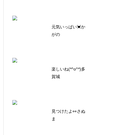
元気いっぱい💓か
がの
楽しいね(*^o^*)多
賀城
見つけたよ👀さぬ
ま