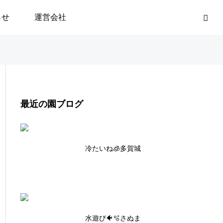
らせ
運営会社
最近の園ブログ
冷たいね🧊多賀城
水遊び🐠🫧さぬま