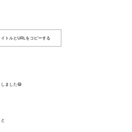
イトルとURLをコピーする
しました😄
」と