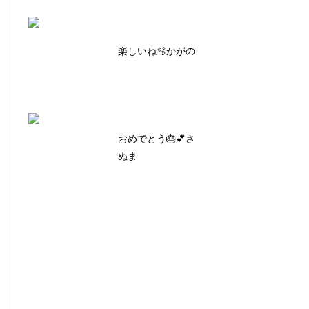
楽しいね🫧かがの
おめでとう🎂💕さ
ぬま