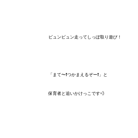
ビュンビュン走ってしっぽ取り遊び！
「まて〜❗️つかまえるぞー❗️」と
保育者と追いかけっこです💨