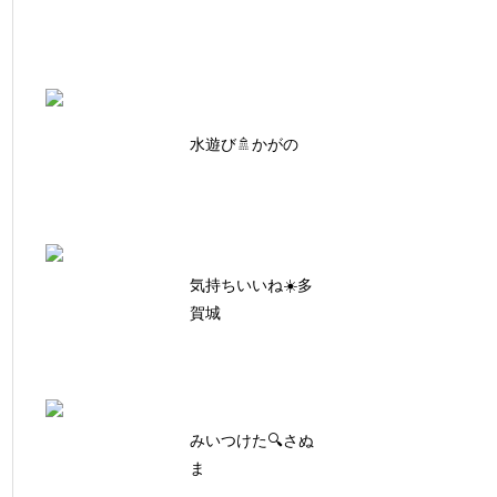
水遊び🚿かがの
気持ちいいね☀️多
賀城
みいつけた🔍さぬ
ま