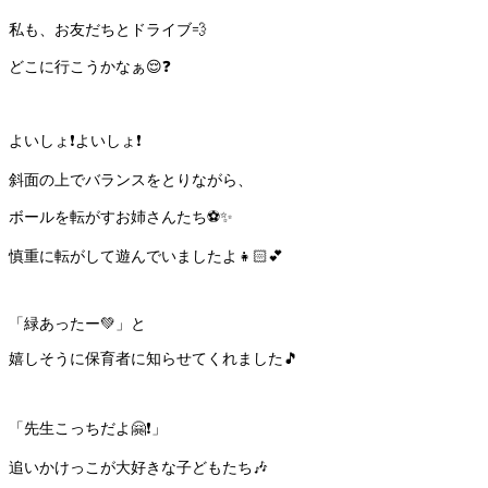
私も、お友だちとドライブ💨
どこに行こうかなぁ😌❓
よいしょ❗️よいしょ❗️
斜面の上でバランスをとりながら、
ボールを転がすお姉さんたち⚽️✨
慎重に転がして遊んでいましたよ👧🏻💕
「緑あったー💚」と
嬉しそうに保育者に知らせてくれました🎵
「先生こっちだよ🤗❗️」
追いかけっこが大好きな子どもたち🎶