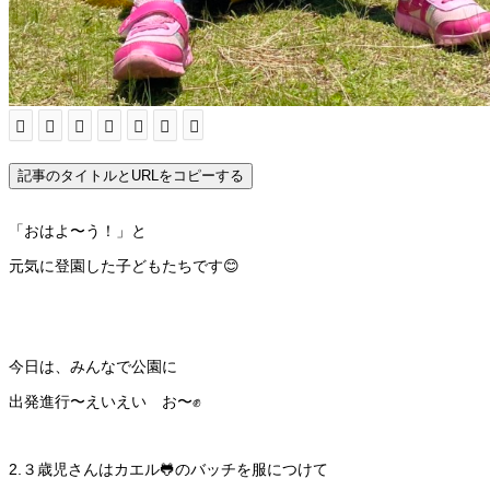
記事のタイトルとURLをコピーする
「おはよ〜う！」と
元気に登園した子どもたちです😊
今日は、みんなで公園に
出発進行〜えいえい お〜✊
2.３歳児さんはカエル🐸のバッチを服につけて