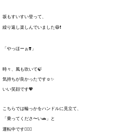
坂もすいすい登って、
繰り返し楽しんでいました😆❗️
「やっほーぉ❣️」
時々、風も吹いて🍃
気持ちが良かったです☺️✨
いい笑顔です💖
こちらでは輪っかをハンドルに見立て、
「乗ってくださ〜い🚗」と
運転中です👍🏻🌈