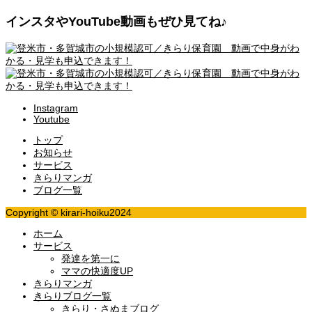
インスタやYouTube動画もぜひ見てね♪
Instagram
Youtube
トップ
お知らせ
サービス
きらりマンガ
ブログ一覧
Copyright © kirari-hoiku2024
ホーム
サービス
発達を第一に
ママの快適度UP
きらりマンガ
きらりブログ一覧
きらり・さぬまブログ