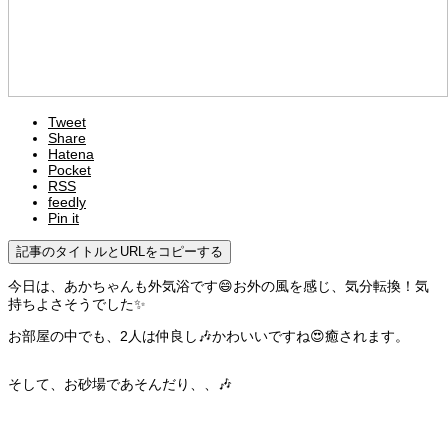
Tweet
Share
Hatena
Pocket
RSS
feedly
Pin it
記事のタイトルとURLをコピーする
今日は、あかちゃんも外気浴です😄お外の風を感じ、気分転換！気
持ちよさそうでした✨
お部屋の中でも、2人は仲良し🎶かわいいですね😍癒されます。
そして、お砂場であそんだり、、🎶