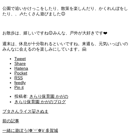
公園で追いかけっこをしたり、散策を楽しんだり、かくれんぼをし
たり、、🎶たくさん遊びました😊
お散歩は、嬉しいですね😊みんな、戸外が大好きです❤️
週末は、休息が十分取れるといいですね。来週も、元気いっぱいの
みんなに会えるのを楽しみにしています。🤗
Tweet
Share
Hatena
Pocket
RSS
feedly
Pin it
投稿者:
きらり保育園 かがの
きらり保育園 かがのブログ
ブタさんライス🐷さぬま
前の記事
一緒に遊ぼう(❁´⌔`❁)/ 多賀城