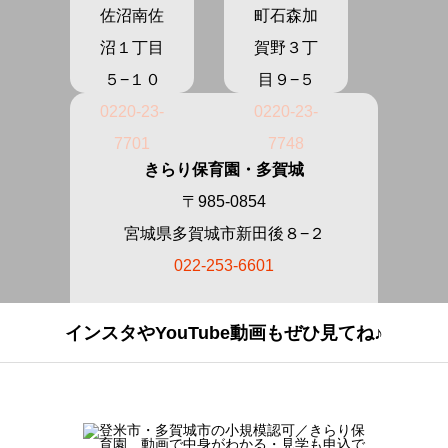
佐沼南佐
町石森加
沼１丁目
賀野３丁
５−１０
目９−５
0220-23-
0220-23-
7701
7748
きらり保育園・多賀城
〒985-0854
宮城県多賀城市新田後８−２
022-253-6601
インスタやYouTube動画もぜひ見てね♪