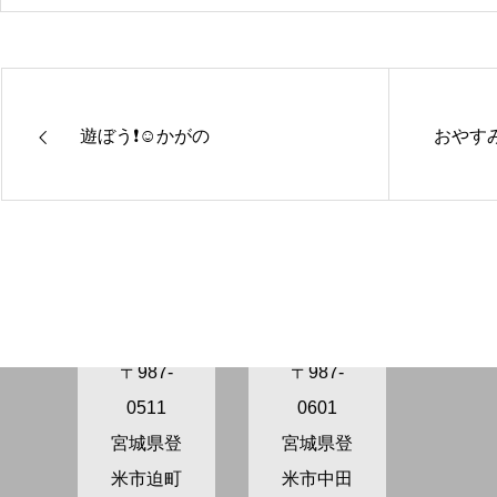
遊ぼう❗️☺️かがの
おやすみ
きらり保
きらり保
育園さぬ
育園かが
ま
の
〒987-
〒987-
0511
0601
宮城県登
宮城県登
米市迫町
米市中田