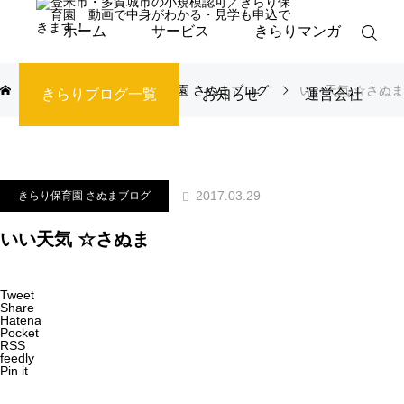
ホーム
サービス
きらりマンガ
ブログ
きらり保育園 さぬまブログ
いい天気 ☆さぬま
きらりブログ一覧
お知らせ
運営会社
2017.03.29
きらり保育園 さぬまブログ
いい天気 ☆さぬま
Tweet
Share
Hatena
Pocket
RSS
feedly
Pin it