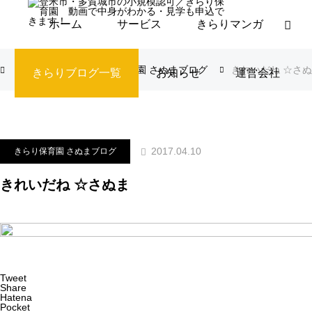
ホーム
サービス
きらりマンガ
ブログ
きらり保育園 さぬまブログ
きれいだね ☆さ
きらりブログ一覧
お知らせ
運営会社
2017.04.10
きらり保育園 さぬまブログ
きれいだね ☆さぬま
Tweet
Share
Hatena
Pocket