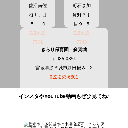
佐沼南佐
町石森加
沼１丁目
賀野３丁
５−１０
目９−５
0220-23-
0220-23-
7701
7748
きらり保育園・多賀城
〒985-0854
宮城県多賀城市新田後８−２
022-253-6601
インスタやYouTube動画もぜひ見てね♪