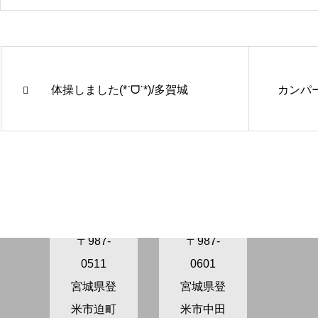
体操しました(*ˊᗜˋ*)/多賀城
カンパ
きらり保
きらり保
育園さぬ
育園かが
ま
の
〒987-
〒987-
0511
0601
宮城県登
宮城県登
米市迫町
米市中田