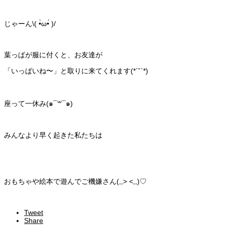
じゃーん\( •̀ω•́ )/
葉っぱが服に付くと、お友達が
「いっぱいね〜」と取りに来てくれます(*´˘`*)
座って一休み(๑¯꒳¯๑)
みんなより早く起きた私たちは
おもちゃや絵本で遊んでご機嫌さん(,,> <,,)♡
Tweet
Share