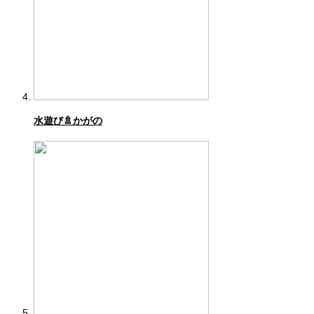
水遊び🚿かがの