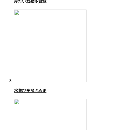
冷たいね🧊多賀城
水遊び🐠🫧さぬま