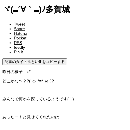
ヾ(⑉´∀｀⑉)ﾉ多賀城
Tweet
Share
Hatena
Pocket
RSS
feedly
Pin it
記事のタイトルとURLをコピーする
昨日の様子…♪*ﾟ
どこかな〜？?(･ω･*≡*･ω･)?
みんなで何かを探しているようです( ¨̮ )
あったー！と見せてくれたのは