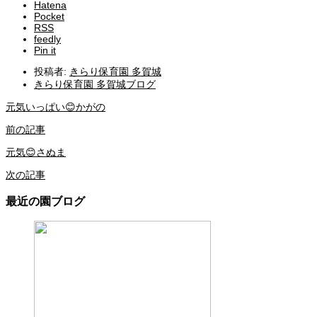
Hatena
Pocket
RSS
feedly
Pin it
投稿者:
きらり保育園 多賀城
きらり保育園 多賀城ブログ
元気いっぱい😊かがの
前の記事
元気😊さぬま
次の記事
最近の園ブログ