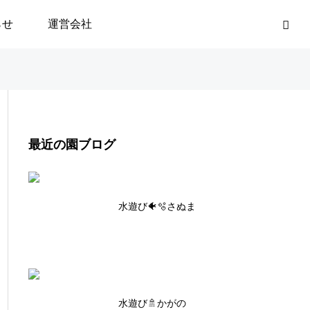
らせ
運営会社
最近の園ブログ
水遊び🐠🫧さぬま
水遊び🚿かがの