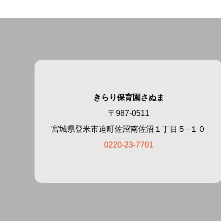
きらり保育園さぬま
〒987-0511
宮城県登米市迫町佐沼南佐沼１丁目５−１０
0220-23-7701