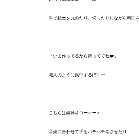
手で粘土を丸めたり、切ったりしながら料理をしま
「いま作ってるから待っててね❤️」
職人のように集中するぼく☆
こちらは楽器🎷コーナー♬
音楽に合わせて手をパチパチ👏させたり、