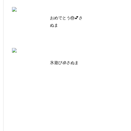
おめでとう🎂💕さ
ぬま
氷遊び🧊さぬま