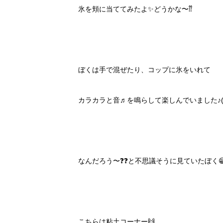
氷を頬に当ててみたよ✨どうかな〜⁇
ぼくは手で混ぜたり、コップに氷をいれて
カラカラと音♬を鳴らして楽しんでいました♪(๑ᴖ
なんだろう〜❓❓と不思議そうに見ていたぼく
こちらは粘土コーナー🙌