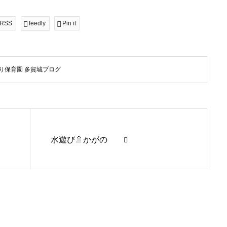
RSS
feedly
Pin it
り保育園 多賀城ブログ
水遊び🚿かがの