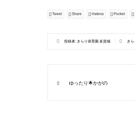
Tweet
Share
Hatena
Pocket
投稿者:
きらり保育園 多賀城
きら
ゆったり🌟かがの