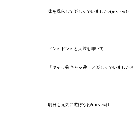
体を揺らして楽しんでいました♪(๑ᴖ◡ᴖ๑)♪
ドン♬ドン♬と太鼓を叩いて
「キャッ😆キャッ😆」と楽しんでいました♬
明日も元気に遊ぼうね٩(๑❛ᴗ❛๑)۶