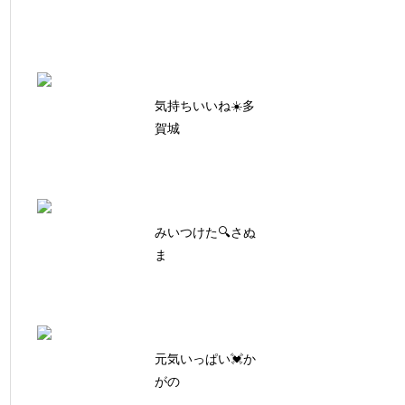
気持ちいいね☀️多
賀城
みいつけた🔍さぬ
ま
元気いっぱい💓か
がの