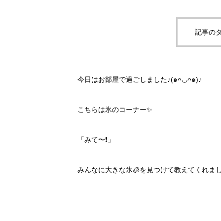
記事のタ
今日はお部屋で過ごしました♪(๑ᴖ◡ᴖ๑)♪
こちらは氷のコーナー✨
「みて〜❗️」
みんなに大きな氷🧊を見つけて教えてくれま