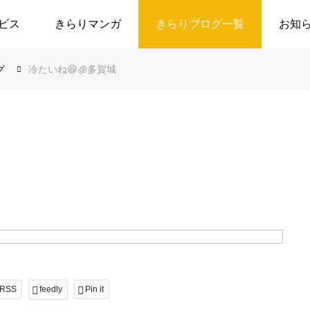
ビス
きらりマンガ
きらりブログ一覧
お知
グ
冷たいね😆🧊多賀城
RSS
feedly
Pin it