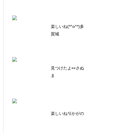
楽しいね(*^o^*)多
賀城
見つけたよ👀さぬ
ま
楽しいね🫧かがの