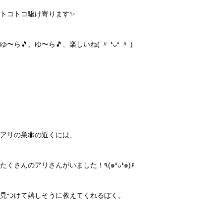
トコトコ駆け寄ります✨
ゆ〜ら🎵、ゆ〜ら🎵、楽しいね( 〃 ❛ᴗ❛ 〃 )
アリの巣🐜の近くには、
たくさんのアリさんがいました！٩(๑❛ᴗ❛๑)۶
見つけて嬉しそうに教えてくれるぼく。