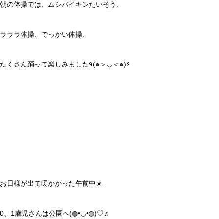
朝の体操では、ムシバイキンたいそう、
ラララ体操、でっかい体操、
たくさん踊って楽しみました٩(๑＞◡＜๑)۶
お日様が出て暖かかった午前中☀️
0、1歳児さんは公園へ(◍•◡•◍)♡♬