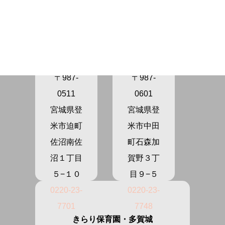
きらり保
きらり保
育園さぬ
育園かが
ま
の
〒987-
〒987-
0511
0601
宮城県登
宮城県登
米市迫町
米市中田
佐沼南佐
町石森加
沼１丁目
賀野３丁
５−１０
目９−５
0220-23-
0220-23-
7701
7748
きらり保育園・多賀城