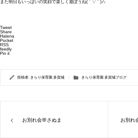
また明日もいっぱいの笑顔で楽しく遊ぼうね( ´ ▽ ` )ﾉ♩
Tweet
Share
Hatena
Pocket
RSS
feedly
Pin it
投稿者:
きらり保育園 多賀城
きらり保育園 多賀城ブログ
お別れ会🌸さぬま
お別れ会