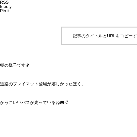
RSS
feedly
Pin it
記事のタイトルとURLをコピー
朝の様子です🎵
道路のプレイマット登場が嬉しかったぼく。
かっこいいバスが走っているね🚌💨