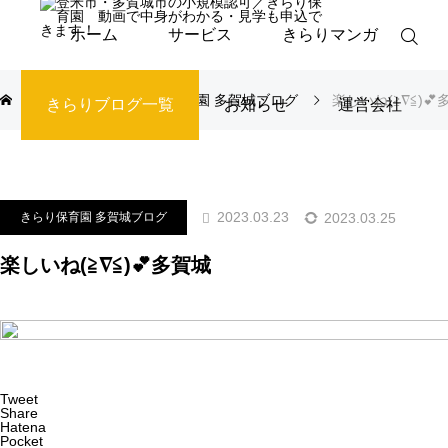
ホーム
サービス
きらりマンガ
ブログ
きらり保育園 多賀城ブログ
楽しいね(≧∇≦)💕
きらりブログ一覧
お知らせ
運営会社
2023.03.23
2023.03.25
きらり保育園 多賀城ブログ
楽しいね(≧∇≦)💕︎多賀城
Tweet
Share
Hatena
Pocket