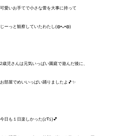
可愛いお手てで小さな蕾を大事に持って
じーっと観察していたわたし(◍•ᴗ•◍)
2歳児さんは元気いっぱい園庭で遊んだ後に、
お部屋でめいいっぱい踊りましたよ🎵✨
今日も１日楽しかった(≧∇≦)💕︎