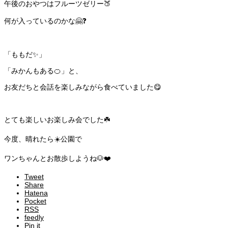
午後のおやつはフルーツゼリー🍑
何が入っているのかな🤗❓
「ももだ✨」
「みかんもある🍊」と、
お友だちと会話を楽しみながら食べていました😋
とても楽しいお楽しみ会でした☘️
今度、晴れたら☀️公園で
ワンちゃんとお散歩しようね🐶❤️
Tweet
Share
Hatena
Pocket
RSS
feedly
Pin it