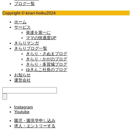
ブログ一覧
Copyright © kirari-hoiku2024
ホーム
サービス
発達を第一に
ママの快適度UP
きらりマンガ
きらりブログ一覧
きらり・さぬまブログ
きらり・かがのブログ
きらり・多賀城ブログ
ゆきんこ社長のブログ
お知らせ
運営会社
Instagram
Youtube
園児・園見学申し込み
求人・エントリーする