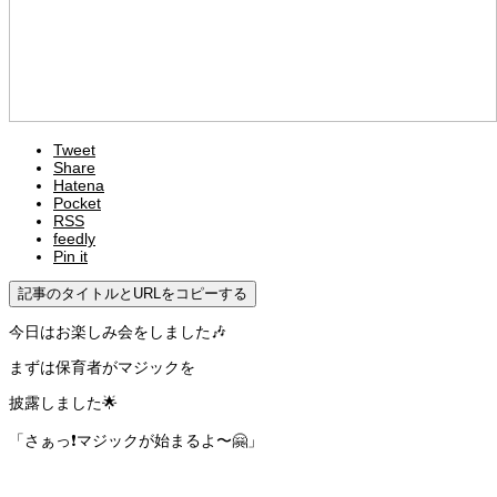
Tweet
Share
Hatena
Pocket
RSS
feedly
Pin it
記事のタイトルとURLをコピーする
今日はお楽しみ会をしました🎶
まずは保育者がマジックを
披露しました🌟
「さぁっ❗️マジックが始まるよ〜🤗」