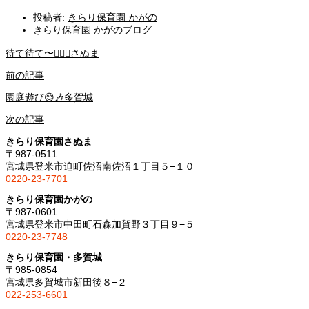
投稿者:
きらり保育園 かがの
きらり保育園 かがのブログ
待て待て〜🏃‍♂️✨さぬま
前の記事
園庭遊び😊🎶多賀城
次の記事
きらり保育園さぬま
〒987-0511
宮城県登米市迫町佐沼南佐沼１丁目５−１０
0220-23-7701
きらり保育園かがの
〒987-0601
宮城県登米市中田町石森加賀野３丁目９−５
0220-23-7748
きらり保育園・多賀城
〒985-0854
宮城県多賀城市新田後８−２
022-253-6601