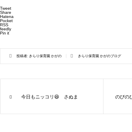
Tweet
Share
Hatena
Pocket
RSS
feedly
Pin it
投稿者:
きらり保育園 かがの
きらり保育園 かがのブログ
今日もニッコリ😆 さぬま
のびのび
きらり保
きらり保