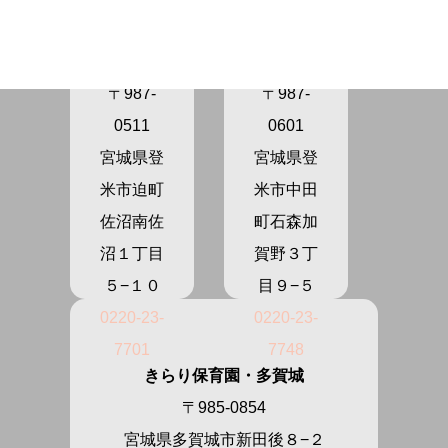
育園さぬ
育園かが
ま
の
〒987-
〒987-
0511
0601
宮城県登
宮城県登
米市迫町
米市中田
佐沼南佐
町石森加
沼１丁目
賀野３丁
５−１０
目９−５
0220-23-
0220-23-
7701
7748
きらり保育園・多賀城
〒985-0854
宮城県多賀城市新田後８−２