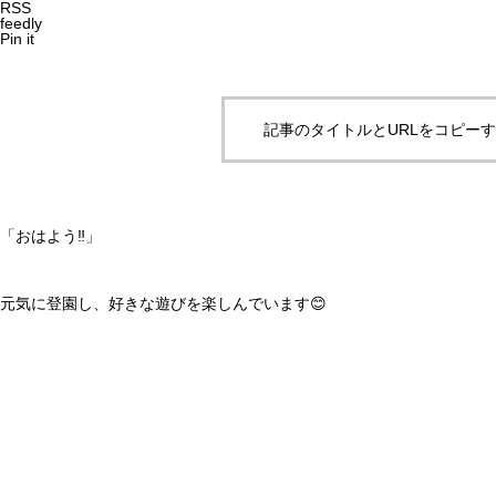
RSS
feedly
Pin it
記事のタイトルとURLをコピー
「おはよう‼️」
元気に登園し、好きな遊びを楽しんでいます😊