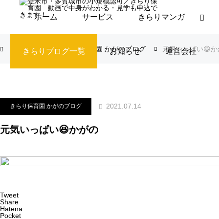
ホーム
サービス
きらりマンガ
ブログ
きらり保育園 かがのブログ
元気いっぱい😆か
きらりブログ一覧
お知らせ
運営会社
2021.07.14
きらり保育園 かがのブログ
元気いっぱい😆かがの
Tweet
Share
Hatena
Pocket