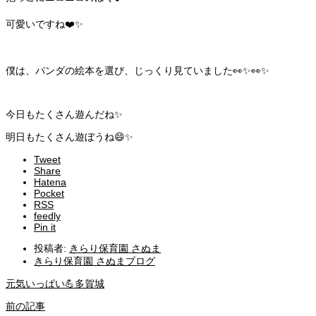
可愛いですね❤️✨
僕は、パンダの絵本を選び、じっくり見ていました👀✨👀✨
今日もたくさん遊んだね✨
明日もたくさん遊ぼうね😄✨
Tweet
Share
Hatena
Pocket
RSS
feedly
Pin it
投稿者:
きらり保育園 さぬま
きらり保育園 さぬまブログ
元気いっぱい💪多賀城
前の記事