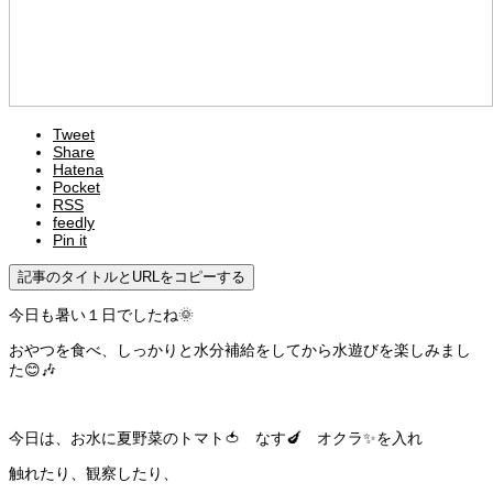
Tweet
Share
Hatena
Pocket
RSS
feedly
Pin it
記事のタイトルとURLをコピーする
今日も暑い１日でしたね🌞
おやつを食べ、しっかりと水分補給をしてから水遊びを楽しみまし
た😊🎶
今日は、お水に夏野菜のトマト🍅 なす🍆 オクラ✨を入れ
触れたり、観察したり、